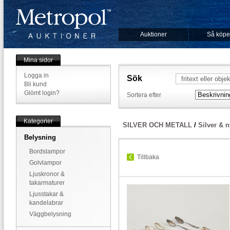
Auktioner
Så köpe
Mina sidor
Logga in
Sök
Bli kund
Glömt login?
Sortera efter
Kategorier
SILVER OCH METALL
/
Silver & n
Belysning
Bordslampor
Tillbaka
Golvlampor
Ljuskronor &
takarmaturer
Ljusstakar &
kandelabrar
Väggbelysning