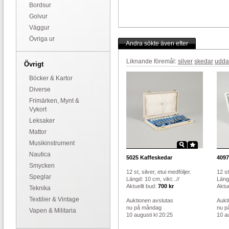
Bordsur
Golvur
Väggur
Övriga ur
Andra sökte även efter
Liknande föremål:
silver
skedar
udda
Övrigt
Böcker & Kartor
Diverse
Frimärken, Mynt &
Vykort
Leksaker
Mattor
Musikinstrument
Nautica
5025
Kaffeskedar
4097
Smycken
12 st, silver, etui medföljer.
12 st
Speglar
Längd: 10 cm, vikt:..//
Läng
Aktuellt bud:
700 kr
Aktue
Teknika
Textilier & Vintage
Auktionen avslutas
Aukt
nu på måndag
nu p
Vapen & Militaria
10 augusti kl 20:25
10 au