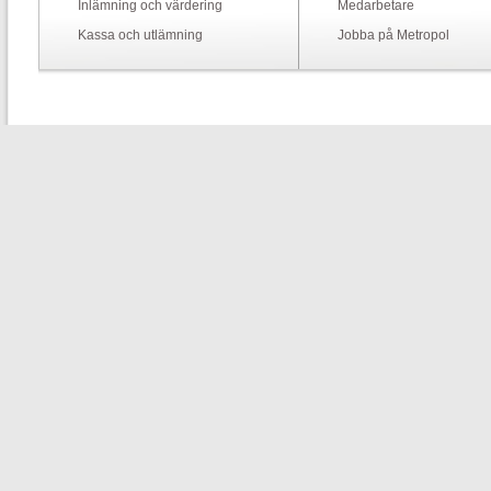
Inlämning och värdering
Medarbetare
Kassa och utlämning
Jobba på Metropol