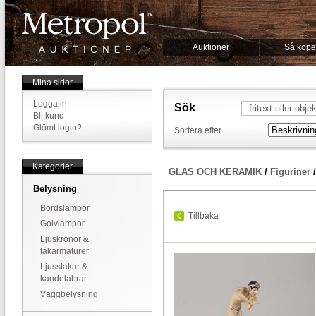
Auktioner
Så köpe
Mina sidor
Logga in
Sök
Bli kund
Glömt login?
Sortera efter
Kategorier
GLAS OCH KERAMIK
/
Figuriner
Belysning
Bordslampor
Tillbaka
Golvlampor
Ljuskronor &
takarmaturer
Ljusstakar &
kandelabrar
Väggbelysning