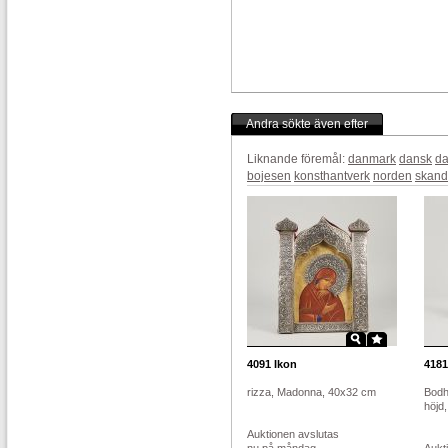
Andra sökte även efter
Liknande föremål:
danmark
dansk
da
bojesen
konsthantverk
norden
skand
4091
Ikon
4181
rizza, Madonna, 40x32 cm
Bodhi
höjd,
Auktionen avslutas