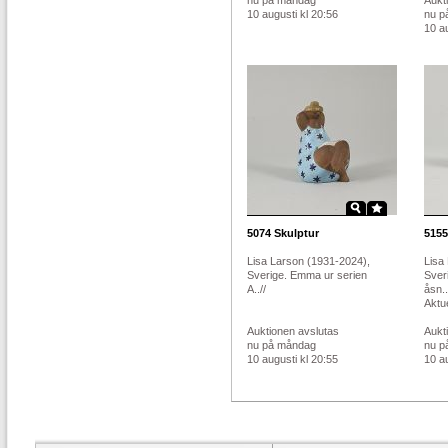
nu på måndag
Aukt
10 augusti kl 20:56
nu p
10 au
5074
Skulptur
5155
Lisa Larson (1931-2024),
Lisa
Sverige. Emma ur serien
Sver
A..//
åsn..
Aktue
Auktionen avslutas
Aukt
nu på måndag
nu p
10 augusti kl 20:55
10 au