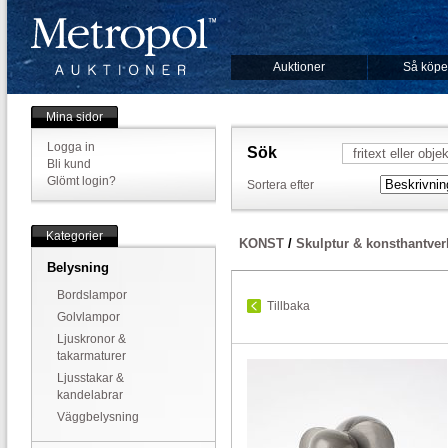
Auktioner
Så köpe
Mina sidor
Logga in
Sök
Bli kund
Glömt login?
Sortera efter
Kategorier
KONST
/
Skulptur & konsthantver
Belysning
Bordslampor
Tillbaka
Golvlampor
Ljuskronor &
takarmaturer
Ljusstakar &
kandelabrar
Väggbelysning