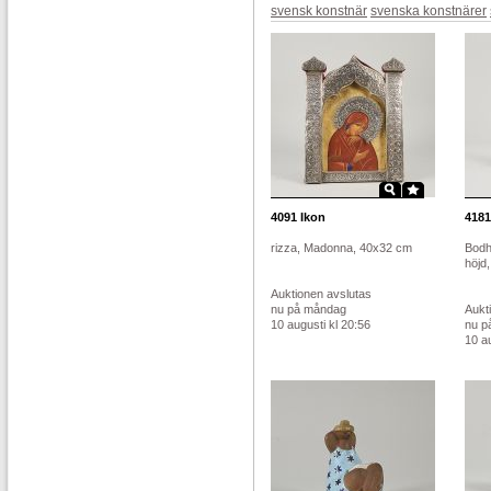
svensk konstnär
svenska konstnärer
4091
Ikon
4181
rizza, Madonna, 40x32 cm
Bodhi
höjd,
Auktionen avslutas
nu på måndag
Aukt
10 augusti kl 20:56
nu p
10 au