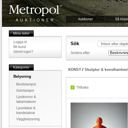
Auktioner
Så köpe
Mina sidor
Logga in
Sök
Bli kund
Glömt login?
Sortera efter
Kategorier
KONST
/
Skulptur & konsthantver
Belysning
Bordslampor
Tillbaka
Golvlampor
Ljuskronor &
takarmaturer
Ljusstakar &
kandelabrar
Väggbelysning