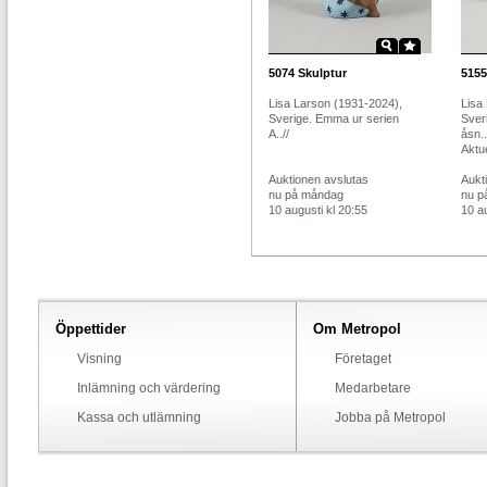
5074
Skulptur
5155
Lisa Larson (1931-2024),
Lisa
Sverige. Emma ur serien
Sver
A..//
åsn..
Aktue
Auktionen avslutas
Aukt
nu på måndag
nu p
10 augusti kl 20:55
10 au
Öppettider
Om Metropol
Visning
Företaget
Inlämning och värdering
Medarbetare
Kassa och utlämning
Jobba på Metropol