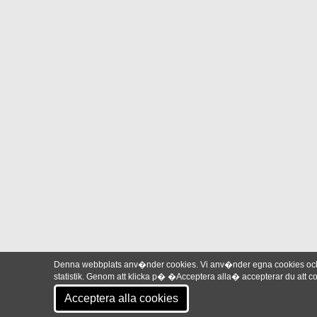
Denna webbplats anv�nder cookies. Vi anv�nder egna cookies och 
statistik. Genom att klicka p� �Acceptera alla� accepterar du att
Acceptera alla cookies