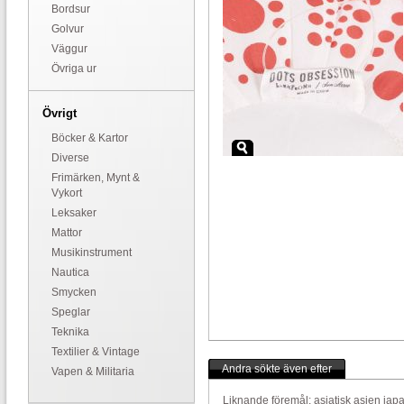
Bordsur
Golvur
Väggur
Övriga ur
Övrigt
Böcker & Kartor
Diverse
Frimärken, Mynt &
Vykort
Leksaker
Mattor
Musikinstrument
Nautica
Smycken
Speglar
Teknika
Textilier & Vintage
Andra sökte även efter
Vapen & Militaria
Liknande föremål:
asiatisk
asien
jap