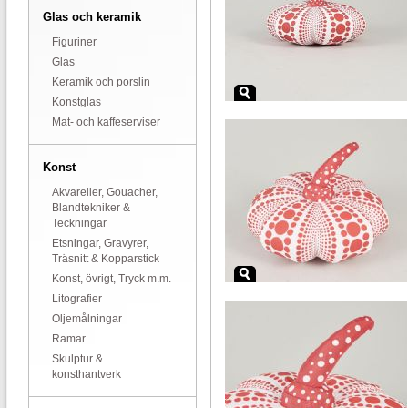
Glas och keramik
Figuriner
Glas
Keramik och porslin
Konstglas
Mat- och kaffeserviser
Konst
Akvareller, Gouacher,
Blandtekniker &
Teckningar
Etsningar, Gravyrer,
Träsnitt & Kopparstick
Konst, övrigt, Tryck m.m.
Litografier
Oljemålningar
Ramar
Skulptur &
konsthantverk