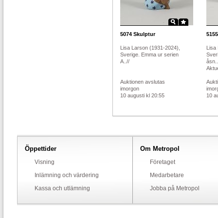
5074
Skulptur
5155
Lisa Larson (1931-2024),
Lisa
Sverige. Emma ur serien
Sver
A..//
åsn..
Aktue
Auktionen avslutas
Aukt
imorgon
imor
10 augusti kl 20:55
10 au
Öppettider
Om Metropol
Visning
Företaget
Inlämning och värdering
Medarbetare
Kassa och utlämning
Jobba på Metropol