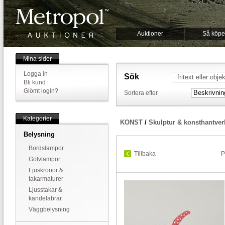
Auktioner
Så köpe
Mina sidor
Logga in
Sök
Bli kund
Glömt login?
Sortera efter
Kategorier
KONST
/
Skulptur & konsthantver
Belysning
Bordslampor
Tillbaka
P
Golvlampor
Ljuskronor &
takarmaturer
Ljusstakar &
kandelabrar
Väggbelysning