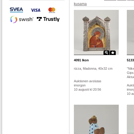
kusama
4091
Ikon
5133
rizza, Madonna, 40x32 cm
”Nik
Gips
Aktue
Auktionen avslutas
imorgon
Aukt
10 augusti kl 20:56
imor
10 au