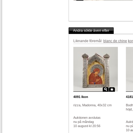
Andra sökte även efter
Liknande föremål:
blanc de chine
ko
4091
Ikon
4181
rizza, Madonna, 40x32 cm
Bodhi
höjd,
Auktionen avslutas
nu på måndag
Aukt
10 augusti kl 20:56
nu p
10 au