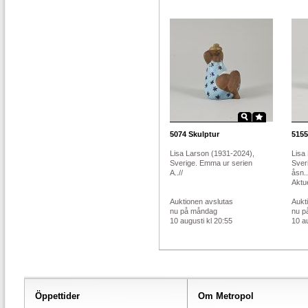
5074
Skulptur
5155
Lisa Larson (1931-2024),
Lisa
Sverige. Emma ur serien
Sver
A..//
åsn..
Aktue
Auktionen avslutas
Aukt
nu på måndag
nu p
10 augusti kl 20:55
10 au
Öppettider
Om Metropol