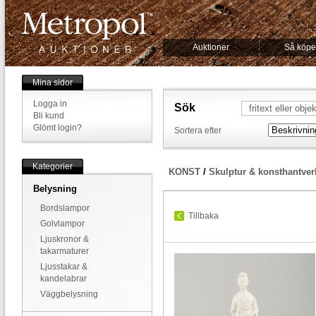
Auktioner
Så köpe
Mina sidor
Logga in
Sök
Bli kund
Glömt login?
Sortera efter
Kategorier
KONST
/
Skulptur & konsthantver
Belysning
Bordslampor
Tillbaka
Golvlampor
Ljuskronor &
takarmaturer
Ljusstakar &
kandelabrar
Väggbelysning