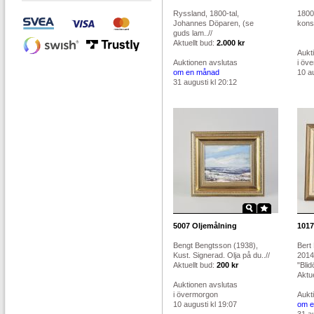
Ryssland, 1800-tal,
1800-
Johannes Döparen, (se
konst
guds lam..//
Aktuellt bud:
2.000 kr
Aukt
Auktionen avslutas
i öv
om en månad
10 au
31 augusti kl 20:12
5007
Oljemålning
1017
Bengt Bengtsson (1938),
Bert
Kust. Signerad. Olja på du..//
2014
Aktuellt bud:
200 kr
"Blid
Aktue
Auktionen avslutas
i övermorgon
Aukt
10 augusti kl 19:07
om e