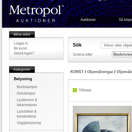
Auktioner
Så köpe
Mina sidor
Logga in
Sök
Bli kund
Glömt login?
Sortera efter
Kategorier
KONST
/
Oljemålningar
/
Oljemål
Belysning
Bordslampor
Tillbaka
Golvlampor
Ljuskronor &
takarmaturer
Ljusstakar &
kandelabrar
Väggbelysning