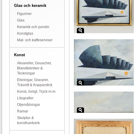
Glas och keramik
Figuriner
Glas
Keramik och porslin
Konstglas
Mat- och kaffeserviser
Konst
Akvareller, Gouacher,
Blandtekniker &
Teckningar
Etsningar, Gravyrer,
Träsnitt & Kopparstick
Konst, övrigt, Tryck m.m.
Litografier
Oljemålningar
Ramar
Skulptur &
konsthantverk