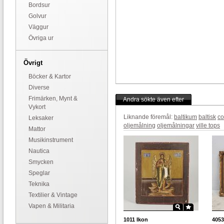
Bordsur
Golvur
Väggur
Övriga ur
Övrigt
Böcker & Kartor
Diverse
Frimärken, Mynt &
Andra sökte även efter
Vykort
Liknande föremål:
baltikum
baltisk
co
Leksaker
oljemålning
oljemålningar
ville tops
Mattor
Musikinstrument
Nautica
Smycken
Speglar
Teknika
Textilier & Vintage
Vapen & Militaria
1011
Ikon
4053