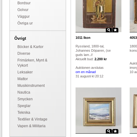
Bordsur
Golvur
Väggur
Övriga ur
1011
Ikon
4053
Övrigt
Ryssland, 1800-tal,
1800-
Böcker & Kartor
Johannes Döparen, (se
konst
Diverse
guds lam..//
Aktuellt bud:
2.200 kr
Frimärken, Mynt &
Aukt
Vykort
Auktionen avslutas
imor
Leksaker
om en månad
10 au
31 augusti kl 20:12
Mattor
Musikinstrument
Nautica
Smycken
Speglar
Teknika
Textilier & Vintage
Vapen & Militaria