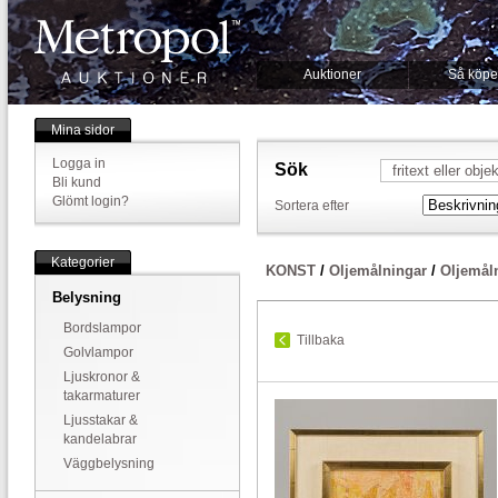
Auktioner
Så köpe
Mina sidor
Logga in
Sök
Bli kund
Glömt login?
Sortera efter
Kategorier
KONST
/
Oljemålningar
/
Oljemål
Belysning
Bordslampor
Tillbaka
Golvlampor
Ljuskronor &
takarmaturer
Ljusstakar &
kandelabrar
Väggbelysning