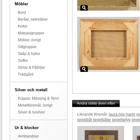
Möbler
Bord
Byråar, sekretärer
Kistor
Matsalsgrupper
Möbler, övrigt
Sittgrupper
Skåp & hyllor
Soffor
Stolar & Fåtöljer
Trädgård
Silver och metall
Koppar, Mässing & Tenn
Andra sökte även efter
Metallföremål, övrigt
Silver & nysilver
Liknande föremål:
laura nila
marin
ma
segelbåt
segelbåtar
segelfartyg
sege
Ur & klockor
Armbandsur