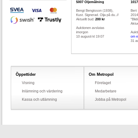
5007
Oljemålning
1017
Bengt Bengtsson (1938),
Bert
Kust. Signerad. Olja på du..//
2014
Aktuellt bud:
200 kr
"Blid
Aktue
Auktionen avslutas
imorgon
Aukt
10 augusti kl 19:07
om e
31 au
Öppettider
Om Metropol
Visning
Företaget
Inlämning och värdering
Medarbetare
Kassa och utlämning
Jobba på Metropol