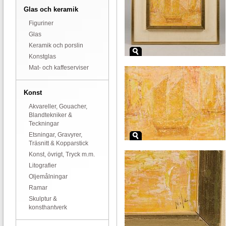
Glas och keramik
Figuriner
Glas
Keramik och porslin
Konstglas
Mat- och kaffeserviser
Konst
Akvareller, Gouacher,
Blandtekniker &
Teckningar
Etsningar, Gravyrer,
Träsnitt & Kopparstick
Konst, övrigt, Tryck m.m.
Litografier
Oljemålningar
Ramar
Skulptur &
konsthantverk