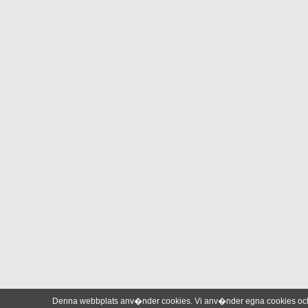
Denna webbplats anv�nder cookies. Vi anv�nder egna cookies och 