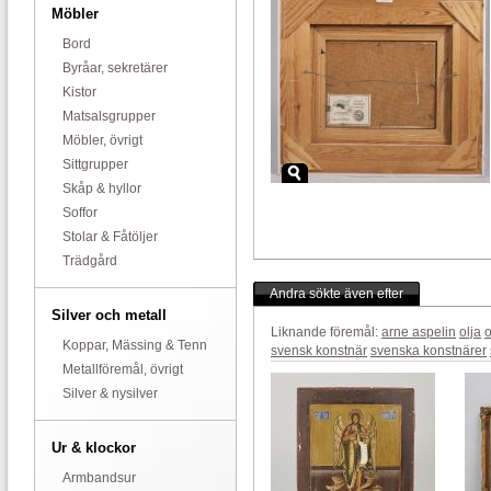
Möbler
Bord
Byråar, sekretärer
Kistor
Matsalsgrupper
Möbler, övrigt
Sittgrupper
Skåp & hyllor
Soffor
Stolar & Fåtöljer
Trädgård
Andra sökte även efter
Silver och metall
Liknande föremål:
arne aspelin
olja
o
Koppar, Mässing & Tenn
svensk konstnär
svenska konstnärer
Metallföremål, övrigt
Silver & nysilver
Ur & klockor
Armbandsur