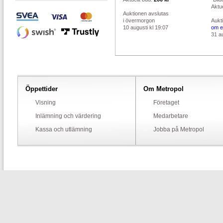
Aktue
Auktionen avslutas
i övermorgon
Aukt
10 augusti kl 19:07
om e
31 au
Öppettider
Om Metropol
Visning
Företaget
Inlämning och värdering
Medarbetare
Kassa och utlämning
Jobba på Metropol