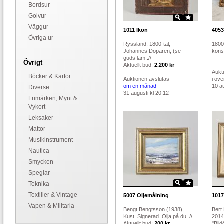
Bordsur
Golvur
Väggur
1011
Ikon
4053
Övriga ur
Ryssland, 1800-tal,
1800-
Johannes Döparen, (se
konst
guds lam..//
Övrigt
Aktuellt bud:
2.200 kr
Aukt
Böcker & Kartor
Auktionen avslutas
i öv
om en månad
10 au
Diverse
31 augusti kl 20:12
Frimärken, Mynt &
Vykort
Leksaker
Mattor
Musikinstrument
Nautica
Smycken
Speglar
Teknika
Textilier & Vintage
5007
Oljemålning
1017
Vapen & Militaria
Bengt Bengtsson (1938),
Bert
Kust. Signerad. Olja på du..//
2014
Aktuellt bud:
200 kr
"Blid