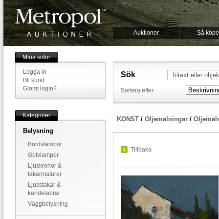
Auktioner
Så köpe
Mina sidor
Logga in
Sök
Bli kund
Glömt login?
Sortera efter
Kategorier
KONST
/
Oljemålningar
/
Oljemål
Belysning
Bordslampor
Tillbaka
Golvlampor
Ljuskronor &
takarmaturer
Ljusstakar &
kandelabrar
Väggbelysning