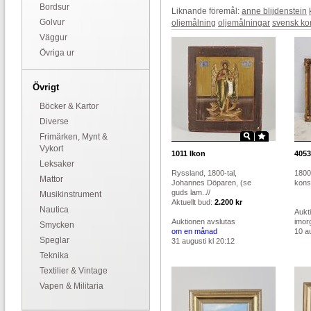
Bordsur
Liknande föremål:
anne blijdenstein
Golvur
oljemålning
oljemålningar
svensk ko
Väggur
Övriga ur
Övrigt
Böcker & Kartor
Diverse
Frimärken, Mynt &
Vykort
1011
Ikon
4053
Leksaker
Ryssland, 1800-tal,
1800-
Mattor
Johannes Döparen, (se
konst
guds lam..//
Musikinstrument
Aktuellt bud:
2.200 kr
Nautica
Aukt
Auktionen avslutas
imor
Smycken
om en månad
10 au
Speglar
31 augusti kl 20:12
Teknika
Textilier & Vintage
Vapen & Militaria