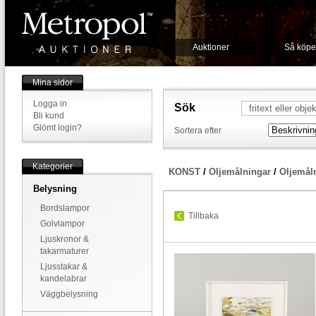
Auktioner
Så köpe
Mina sidor
Logga in
Sök
Bli kund
Glömt login?
Sortera efter
Kategorier
KONST
/
Oljemålningar
/
Oljemål
Belysning
Bordslampor
Tillbaka
Golvlampor
Ljuskronor &
takarmaturer
Ljusstakar &
kandelabrar
Väggbelysning