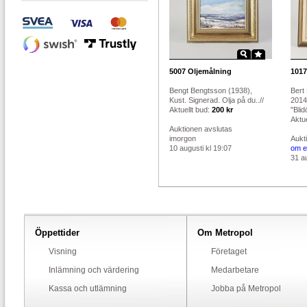
5007
Oljemålning
1017
Bengt Bengtsson (1938),
Bert
Kust. Signerad. Olja på du..//
2014
Aktuellt bud:
200 kr
"Blid
Aktue
Auktionen avslutas
imorgon
Aukt
10 augusti kl 19:07
om e
31 au
Öppettider
Om Metropol
Visning
Företaget
Inlämning och värdering
Medarbetare
Kassa och utlämning
Jobba på Metropol