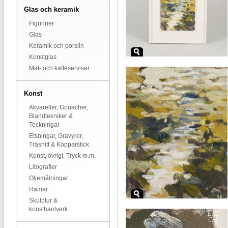
Glas och keramik
Figuriner
Glas
Keramik och porslin
Konstglas
Mat- och kaffeserviser
Konst
Akvareller, Gouacher,
Blandtekniker &
Teckningar
Etsningar, Gravyrer,
Träsnitt & Kopparstick
Konst, övrigt, Tryck m.m.
Litografier
Oljemålningar
Ramar
Skulptur &
konsthantverk