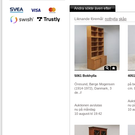
Andra sökte även efter
Liknande föremål:
nothylla
skåp
5061
Bokhylla
4051
Öresund, Børge Mogensen
på b
(1914-1972), Danmark, 3
cm. D
de..//
Aukt
Auktionen avslutas
nu p
nu på måndag
10 au
10 augusti kl 19:42