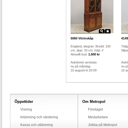
5060
Vitrinskåp
4149
England, idegran. Bredd: 100
Tidig
cm, djup: 33 cm, höjd..//
Slipa
Aktuellt bud:
1.500 kr
Auktionen avslutas
Aukt
nu på måndag
nu p
10 augusti kl 20:09
10 au
Öppettider
Om Metropol
Visning
Företaget
Inlämning och värdering
Medarbetare
Kassa och utlämning
Jobba på Metropol