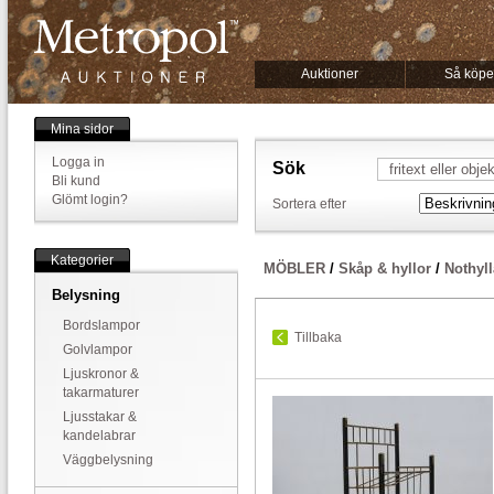
Auktioner
Så köpe
Mina sidor
Logga in
Sök
Bli kund
Glömt login?
Sortera efter
Kategorier
MÖBLER
/
Skåp & hyllor
/
Nothyl
Belysning
Bordslampor
Tillbaka
Golvlampor
Ljuskronor &
takarmaturer
Ljusstakar &
kandelabrar
Väggbelysning