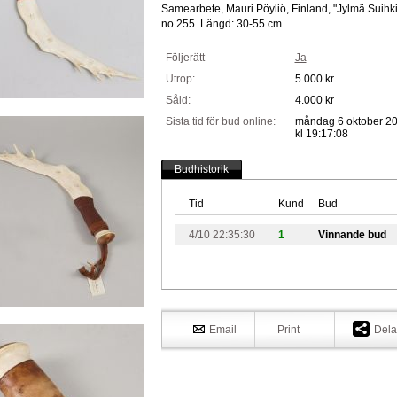
Samearbete, Mauri Pöyliö, Finland, "Jylmä Suihki
no 255. Längd: 30-55 cm
Följerätt
Ja
Utrop:
5.000 kr
Såld:
4.000 kr
Sista tid för bud online:
måndag 6 oktober 2
kl 19:17:08
Budhistorik
Tid
Kund
Bud
4/10 22:35:30
1
Vinnande bud
Email
Print
Dela