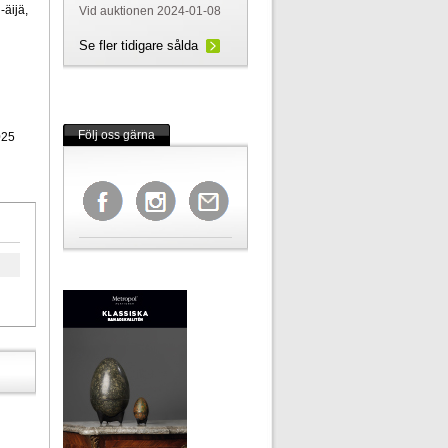
-äijä,
Vid auktionen 2024-01-08
Se fler tidigare sålda
Följ oss gärna
025