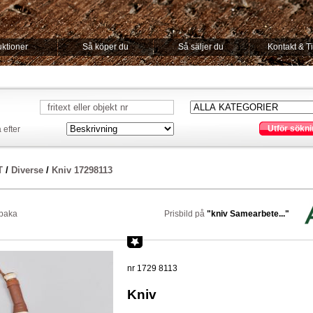
ktioner
Så köper du
Så säljer du
Kontakt & T
Utför sökni
 efter
T
/
Diverse
/
Kniv 17298113
lbaka
Prisbild på
"kniv Samearbete..."
nr 1729 8113
Kniv