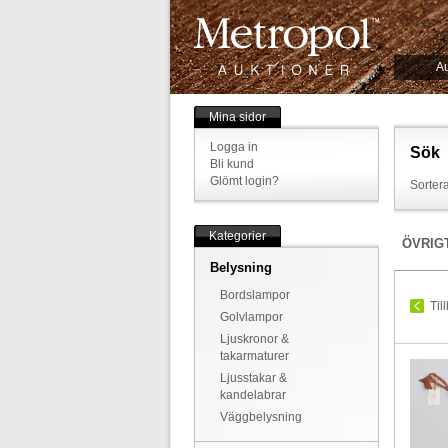
Au
Mina sidor
Logga in
Sök
Bli kund
Glömt login?
Sortera
Kategorier
ÖVRIG
Belysning
Bordslampor
Til
Golvlampor
Ljuskronor &
takarmaturer
Ljusstakar &
kandelabrar
Väggbelysning