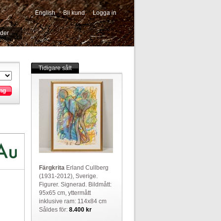
English
Bli kund
Logga in
-->
ider
Tidigare sålt
ng
Färgkrita
Erland Cullberg
(1931-2012), Sverige.
Figurer. Signerad. Bildmått:
95x65 cm, yttermått
inklusive ram: 114x84 cm
Såldes för:
8.400 kr