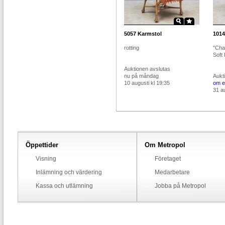
5057
Karmstol
1014
rotting
"Cha
Soft 
Auktionen avslutas
nu på måndag
Aukt
10 augusti kl 19:35
om e
31 au
Öppettider
Om Metropol
Visning
Företaget
Inlämning och värdering
Medarbetare
Kassa och utlämning
Jobba på Metropol