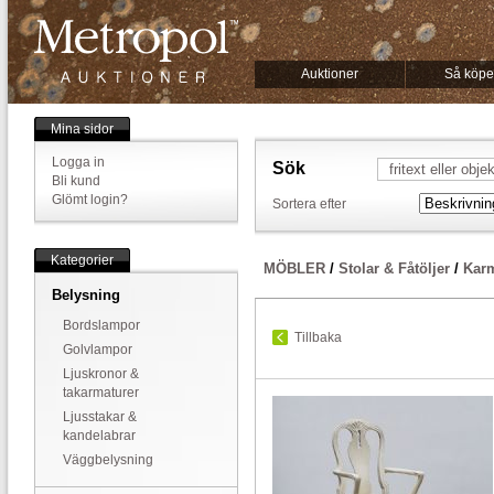
Auktioner
Så köpe
Mina sidor
Logga in
Sök
Bli kund
Glömt login?
Sortera efter
Kategorier
MÖBLER
/
Stolar & Fåtöljer
/
Karm
Belysning
Bordslampor
Tillbaka
Golvlampor
Ljuskronor &
takarmaturer
Ljusstakar &
kandelabrar
Väggbelysning