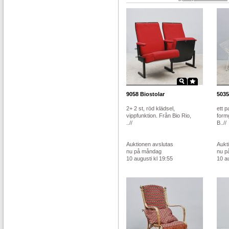
9058
Biostolar
5035
2+ 2 st, röd klädsel,
ett p
vippfunktion. Från Bio Rio,
form
..//
B..//
Auktionen avslutas
Aukt
nu på måndag
nu p
10 augusti kl 19:55
10 au