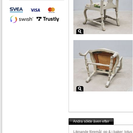
Andra sökte även efter
Liknande föremål:
gp & j baker: lotus