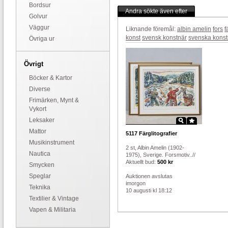
Bordsur
Andra sökte även efter
Golvur
Väggur
Liknande föremål:
albin amelin
fors
f
konst
svensk konstnär
svenska konst
Övriga ur
Övrigt
Böcker & Kartor
Diverse
Frimärken, Mynt &
Vykort
Leksaker
Mattor
5117
Färglitografier
Musikinstrument
2 st, Albin Amelin (1902-
Nautica
1975), Sverige. Forsmotiv..//
Aktuellt bud:
500 kr
Smycken
Speglar
Auktionen avslutas
imorgon
Teknika
10 augusti kl 18:12
Textilier & Vintage
Vapen & Militaria