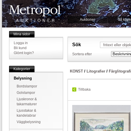
Auktioner
Så köpe
Mina sidor
Logga in
Sök
Bli kund
Glömt login?
Sortera efter
Kategorier
KONST
/
Litografier
/
Färglitograf
Belysning
Bordslampor
Tillbaka
Golvlampor
Ljuskronor &
takarmaturer
Ljusstakar &
kandelabrar
Väggbelysning