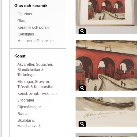
Glas och keramik
Figuriner
Glas
Keramik och porslin
Konstglas
Mat- och kaffeserviser
Konst
Akvareller, Gouacher,
Blandtekniker &
Teckningar
Etsningar, Gravyrer,
Träsnitt & Kopparstick
Konst, övrigt, Tryck m.m.
Litografier
Oljemålningar
Ramar
Skulptur &
konsthantverk