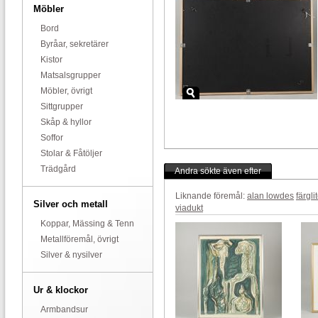
Möbler
Bord
Byråar, sekretärer
Kistor
Matsalsgrupper
Möbler, övrigt
Sittgrupper
Skåp & hyllor
Soffor
Stolar & Fåtöljer
Trädgård
Andra sökte även efter
Liknande föremål:
alan lowdes
färgli
Silver och metall
viadukt
Koppar, Mässing & Tenn
Metallföremål, övrigt
Silver & nysilver
Ur & klockor
Armbandsur