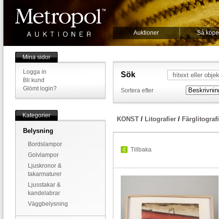
Auktioner
Så köpe
Mina sidor
Logga in
Sök
Bli kund
Glömt login?
Sortera efter
Kategorier
KONST
/
Litografier
/
Färglitograf
Belysning
Bordslampor
Tillbaka
Golvlampor
Ljuskronor &
takarmaturer
Ljusstakar &
kandelabrar
Väggbelysning