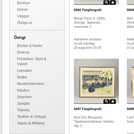
Bordsur
Golvur
5092
Färglitografi
5004
Väggur
Bengt Olson (f. 1930),
Bert
Övriga ur
Sverige. Signerad,
2014
numrerad..//
Waxh
Övrigt
Auktionen avslutas
Aukt
nu på måndag
nu p
Böcker & Kartor
10 augusti kl 18:28
10 au
Diverse
Frimärken, Mynt &
Vykort
Leksaker
Mattor
Musikinstrument
Nautica
Smycken
Speglar
5097
Färglitografi
5096
Teknika
Textilier & Vintage
Bror-Eric Bergqvist,
Cai 
"Spelmansstämma i Delsbo.
Sveri
Vapen & Militaria
Sig..//