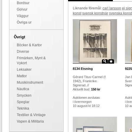
Bordsur
Liknande föremål:
carl larsson
ej sig
Golvur
konst
svensk konstnär
svenska konst
Väggur
Övriga ur
Övrigt
Böcker & Kartor
Diverse
Frimärken, Mynt &
Vykort
8134
Etsning
9225
Leksaker
Mattor
Gérard Titus-Carmel (f.
Jan 
1942), Frankrike.
Sver
Musikinstrument
Signerad..//
Signe
Nautica
Aktuellt bud:
150 kr
Smycken
Auktionen avslutas
Aukt
Speglar
i övermorgon
i öv
10 augusti kl 18:12
10 au
Teknika
Textilier & Vintage
Vapen & Militaria