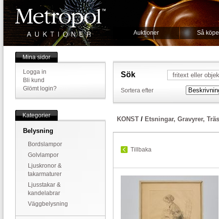
Auktioner
Så köpe
Mina sidor
Logga in
Sök
Bli kund
Glömt login?
Sortera efter
Kategorier
KONST
/
Etsningar, Gravyrer, Trä
Belysning
Bordslampor
Tillbaka
Golvlampor
Ljuskronor &
takarmaturer
Ljusstakar &
kandelabrar
Väggbelysning