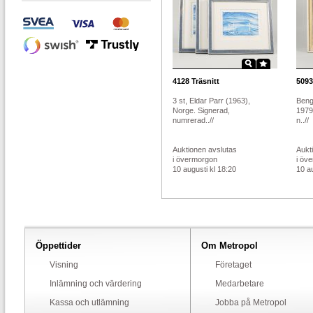
4128
Träsnitt
5093
3 st, Eldar Parr (1963),
Beng
Norge. Signerad,
1979
numrerad..//
n..//
Auktionen avslutas
Aukt
i övermorgon
i öv
10 augusti kl 18:20
10 au
Öppettider
Om Metropol
Visning
Företaget
Inlämning och värdering
Medarbetare
Kassa och utlämning
Jobba på Metropol