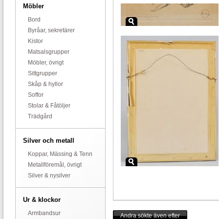
Möbler
Bord
Byråar, sekretärer
Kistor
Matsalsgrupper
Möbler, övrigt
Sittgrupper
Skåp & hyllor
Soffor
Stolar & Fåtöljer
Trädgård
Silver och metall
Koppar, Mässing & Tenn
Metallföremål, övrigt
Silver & nysilver
Ur & klockor
Armbandsur
Andra sökte även efter