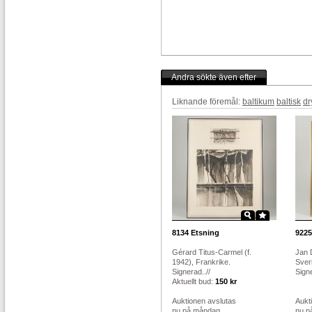
Andra sökte även efter
Liknande föremål:
baltikum
baltisk
dr
8134
Etsning
9225
Gérard Titus-Carmel (f.
Jan 
1942), Frankrike.
Sver
Signerad..//
Signe
Aktuellt bud:
150 kr
Auktionen avslutas
Aukt
nu på måndag
nu p