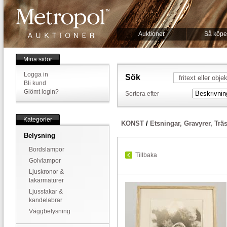
Auktioner
Så köpe
Mina sidor
Logga in
Sök
Bli kund
Glömt login?
Sortera efter
Kategorier
KONST
/
Etsningar, Gravyrer, Trä
Belysning
Bordslampor
Tillbaka
Golvlampor
Ljuskronor &
takarmaturer
Ljusstakar &
kandelabrar
Väggbelysning