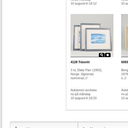
10 augusti kl 18:12
10 au
4128
Träsnitt
5093
3 st, Eldar Parr (1963),
Beng
Norge. Signerad,
1979
numrerad..//
n..//
Auktionen avslutas
Aukt
nu på måndag
nu p
10 augusti kl 18:20
10 au