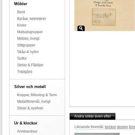
Möbler
Bord
Byråar, sekretärer
Kistor
Matsalsgrupper
Möbler, övrigt
Sittgrupper
Skåp & hyllor
Soffor
Stolar & Fåtöljer
Trädgård
Silver och metall
Koppar, Mässing & Tenn
Metallföremål, övrigt
Silver & nysilver
Andra sökte även efter
Ur & klockor
Liknande föremål:
brickor
design
fir
Armbandsur