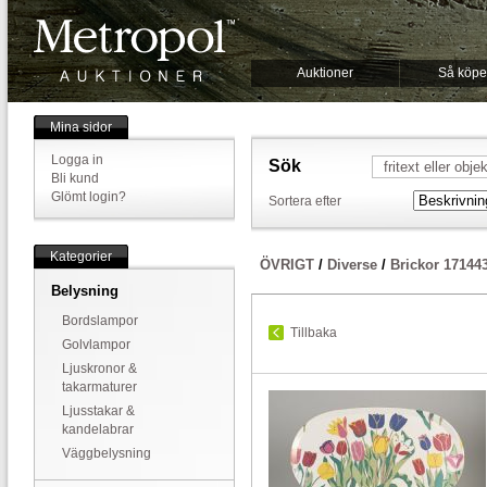
Auktioner
Så köpe
Mina sidor
Logga in
Sök
Bli kund
Glömt login?
Sortera efter
Kategorier
ÖVRIGT
/
Diverse
/
Brickor 17144
Belysning
Bordslampor
Tillbaka
Golvlampor
Ljuskronor &
takarmaturer
Ljusstakar &
kandelabrar
Väggbelysning