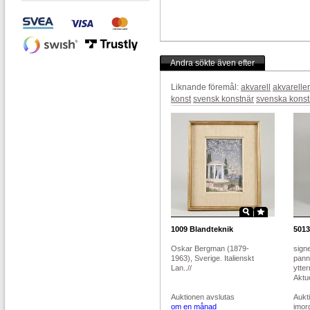
Andra sökte även efter
Liknande föremål:
akvarell
akvareller
konst
svensk konstnär
svenska konst
1009
Blandteknik
5013
Oskar Bergman (1879-
sign
1963), Sverige. Italienskt
pann
Lan..//
ytter
Aktue
Auktionen avslutas
Aukt
om en månad
imor