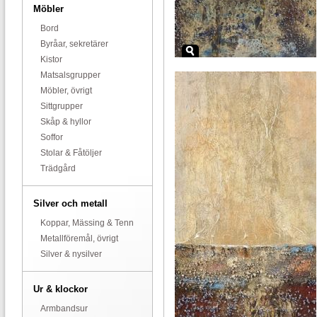
Möbler
Bord
Byråar, sekretärer
Kistor
Matsalsgrupper
Möbler, övrigt
Sittgrupper
Skåp & hyllor
Soffor
Stolar & Fåtöljer
Trädgård
Silver och metall
Koppar, Mässing & Tenn
Metallföremål, övrigt
Silver & nysilver
Ur & klockor
Armbandsur