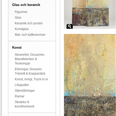
Glas och keramik
Figuriner
Glas
Keramik och porslin
Konstglas
Mat- och kaffeserviser
Konst
Akvareller, Gouacher,
Blandtekniker &
Teckningar
Etsningar, Gravyrer,
Träsnitt & Kopparstick
Konst, övrigt, Tryck m.m.
Litografier
Oljemålningar
Ramar
Skulptur &
konsthantverk