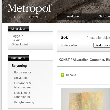
Auktioner
Så köpe
Mina sidor
Logga in
Sök
Bli kund
Glömt login?
Sortera efter
Kategorier
KONST
/
Akvareller, Gouacher, B
Belysning
Bordslampor
Tillbaka
Golvlampor
Ljuskronor &
takarmaturer
Ljusstakar &
kandelabrar
Väggbelysning