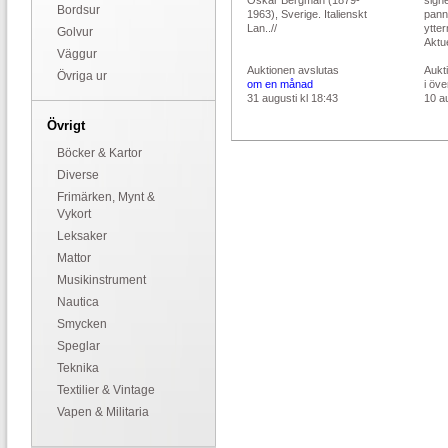
Oskar Bergman (1879-
sign
Bordsur
1963), Sverige. Italienskt
pann
Lan..//
ytter
Golvur
Aktue
Väggur
Auktionen avslutas
Aukt
Övriga ur
om en månad
i öv
31 augusti kl 18:43
10 au
Övrigt
Böcker & Kartor
Diverse
Frimärken, Mynt &
Vykort
Leksaker
Mattor
Musikinstrument
Nautica
Smycken
Speglar
Teknika
Textilier & Vintage
Vapen & Militaria