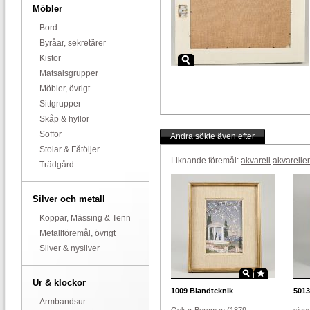
Möbler
Bord
Byråar, sekretärer
Kistor
Matsalsgrupper
Möbler, övrigt
Sittgrupper
Skåp & hyllor
Soffor
Andra sökte även efter
Stolar & Fåtöljer
Liknande föremål:
akvarell
akvareller
Trädgård
Silver och metall
Koppar, Mässing & Tenn
Metallföremål, övrigt
Silver & nysilver
Ur & klockor
1009
Blandteknik
5013
Armbandsur