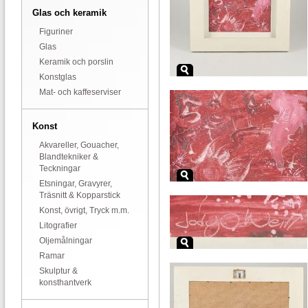
Glas och keramik
Figuriner
Glas
Keramik och porslin
Konstglas
Mat- och kaffeserviser
Konst
Akvareller, Gouacher,
Blandtekniker &
Teckningar
Etsningar, Gravyrer,
Träsnitt & Kopparstick
Konst, övrigt, Tryck m.m.
Litografier
Oljemålningar
Ramar
Skulptur &
konsthantverk