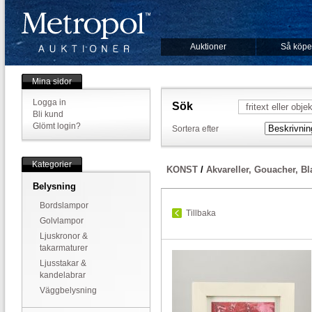
Auktioner
Så köpe
Mina sidor
Logga in
Sök
Bli kund
Glömt login?
Sortera efter
Kategorier
KONST
/
Akvareller, Gouacher, B
Belysning
Bordslampor
Tillbaka
Golvlampor
Ljuskronor &
takarmaturer
Ljusstakar &
kandelabrar
Väggbelysning