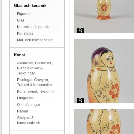
Glas och keramik
Figuriner
Glas
Keramik och porslin
Konstglas
Mat- och kaffeserviser
Konst
Akvareller, Gouacher,
Blandtekniker &
Teckningar
Etsningar, Gravyrer,
Träsnitt & Kopparstick
Konst, övrigt, Tryck m.m.
Litografier
Oljemålningar
Ramar
Skulptur &
konsthantverk