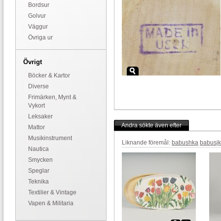
Bordsur
Golvur
Väggur
Övriga ur
Övrigt
Böcker & Kartor
Diverse
Frimärken, Mynt &
Vykort
Leksaker
Andra sökte även efter
Mattor
Musikinstrument
Liknande föremål:
babushka
babusj
Nautica
Smycken
Speglar
Teknika
Textilier & Vintage
Vapen & Militaria