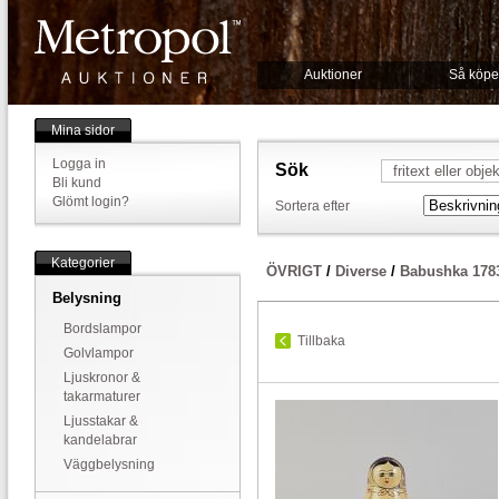
Auktioner
Så köpe
Mina sidor
Logga in
Sök
Bli kund
Glömt login?
Sortera efter
Kategorier
ÖVRIGT
/
Diverse
/
Babushka 178
Belysning
Bordslampor
Tillbaka
Golvlampor
Ljuskronor &
takarmaturer
Ljusstakar &
kandelabrar
Väggbelysning