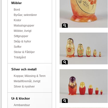
Möbler
Bord
Byråar, sekretärer
Kistor
Matsalsgrupper
Möbler, övrigt
Sittgrupper
Skåp & hyllor
Soffor
Stolar & Fåtöljer
Trädgård
Silver och metall
Koppar, Mässing & Tenn
Metallföremål, övrigt
Silver & nysilver
Ur & klockor
Armbandsur