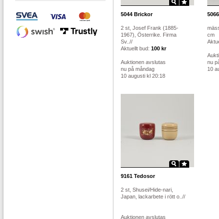
5044
Brickor
5066
2 st, Josef Frank (1885-
mäss
1967), Österrike. Firma
cm
Sv..//
Aktue
Aktuellt bud:
100 kr
Aukt
Auktionen avslutas
nu p
nu på måndag
10 au
10 augusti kl 20:18
9161
Tedosor
2 st, Shusei/Hide-nari,
Japan, lackarbete i rött o..//
Auktionen avslutas