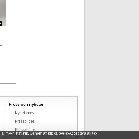
//
Press och nyheter
Nyhetsbrev
Pressbilder
Presskontakt
 allm�n statistik. Genom att klicka p� �Acceptera alla�