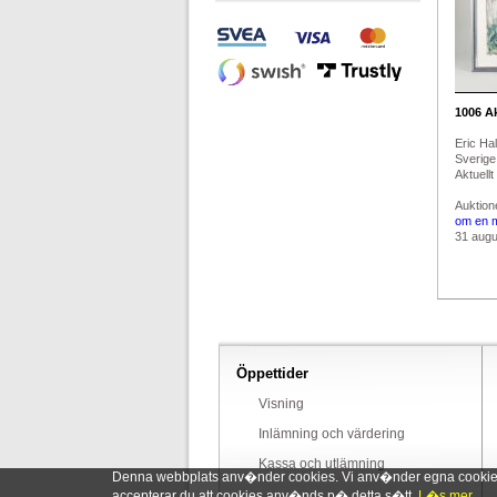
1006
Ak
Eric Ha
Sverige.
Aktuellt
Auktion
om en 
31 augus
Öppettider
Visning
Inlämning och värdering
Kassa och utlämning
Denna webbplats anv�nder cookies. Vi anv�nder egna cookies o
accepterar du att cookies anv�nds p� detta s�tt.
L�s mer.