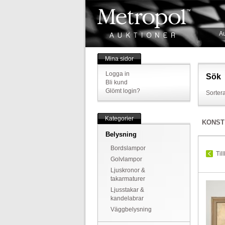
Au
Mina sidor
Logga in
Sök
Bli kund
Glömt login?
Sortera
Kategorier
KONST
Belysning
Bordslampor
Til
Golvlampor
Ljuskronor &
takarmaturer
Ljusstakar &
kandelabrar
Väggbelysning