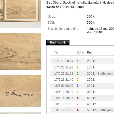
2 st, Öberg, Stockholmsmotiv, yttermått inklusive 
43x56-56x70 cm. Signerad
Utrop:
600 kr
Såld:
900 kr
Sista tid för bud online:
måndag 18 maj 20
kl 20:12:48
Budhistorik
Tid
Kund
Bud
17/5 15:50:29
1
200 kr
17/5 23:21:28
2
150 kr
17/5 23:21:28
1
200 kr (Budbetjänt)
17/5 23:21:40
2
250 kr
18/5 09:06:20
3
300 kr
18/5 13:25:28
2
350 kr
18/5 16:20:26
4
600 kr
18/5 19:11:31
2
450 kr
18/5 19:11:31
4
500 kr (Budbetjänt)