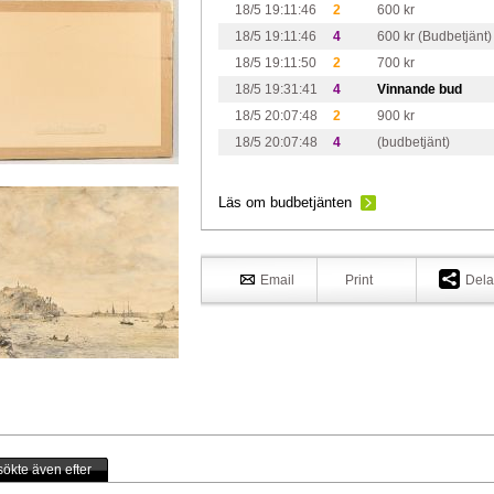
18/5 19:11:46
2
600 kr
18/5 19:11:46
4
600 kr (Budbetjänt)
18/5 19:11:50
2
700 kr
18/5 19:31:41
4
Vinnande bud
18/5 20:07:48
2
900 kr
18/5 20:07:48
4
(budbetjänt)
Läs om budbetjänten
Email
Print
Dela
ökte även efter