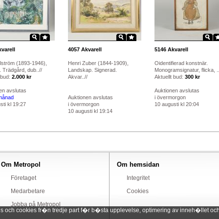
varell
4057
Akvarell
5146
Akvarell
llström (1893-1946),
Henri Zuber (1844-1909),
Oidentifierad konstnär.
 Trädgård, dub..//
Landskap. Signerad.
Monogramsignatur, flicka, ..
 bud:
2.000 kr
Akvar..//
Aktuellt bud:
300 kr
en avslutas
Auktionen avslutas
månad
Auktionen avslutas
i övermorgon
ti kl 19:27
i övermorgon
10 augusti kl 20:04
10 augusti kl 19:14
Om Metropol
Om hemsidan
Företaget
Integritet
Medarbetare
Cookies
Jobba på Metropol
ch cookies fr�n tredje part f�r b�sta upplevelse, optimering av inneh�llet och