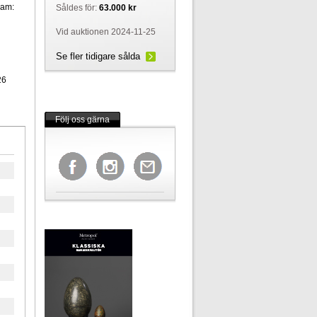
ram:
Såldes för:
63.000 kr
Vid auktionen 2024-11-25
Se fler tidigare sålda
26
Följ oss gärna