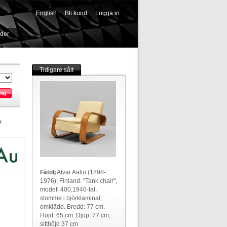
English
Bli kund
Logga in
-->
ider
Tidigare sålt
ng
7
Fåtölj
Alvar Aalto (1898-
1976), Finland. "Tank chair",
modell 400,1940-tal,
stomme i björklaminat,
omklädd. Bredd: 77 cm.
Höjd: 65 cm. Djup: 77 cm,
sitthöjd 37 cm