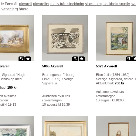
de föremål:
akvarell
akvareller
motiv från stockholm
stockholm
stockholmsmotiv
sv
e
vattenfärg
öberg
varell
5065
Akvarell
5023
Akvarell
l. Signerad "Hugh
Bror Ingemar Fröberg
Ellen Jolin (1854-1939),
, landskap med
(1921-1999), Sverige.
Sverige. Signerad, datera../
Signera..//
Aktuellt bud:
700 kr
 bud:
150 kr
Auktionen avslutas
en avslutas
Auktionen avslutas
i övermorgon
orgon
i övermorgon
10 augusti kl 18:03
ti kl 19:13
10 augusti kl 18:39