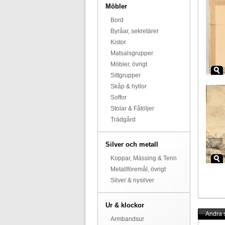
Möbler
Bord
Byråar, sekretärer
Kistor
Matsalsgrupper
Möbler, övrigt
Sittgrupper
Skåp & hyllor
Soffor
Stolar & Fåtöljer
Trädgård
Silver och metall
Koppar, Mässing & Tenn
Metallföremål, övrigt
Silver & nysilver
Ur & klockor
Andra s
Armbandsur