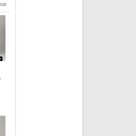
ensk
/