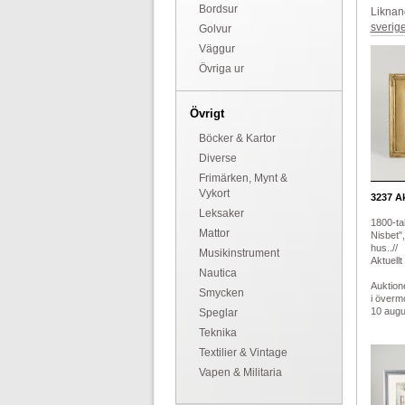
Bordsur
Liknan
sverig
Golvur
Väggur
Övriga ur
Övrigt
Böcker & Kartor
Diverse
Frimärken, Mynt &
Vykort
3237
Ak
Leksaker
1800-ta
Mattor
Nisbet"
hus..//
Musikinstrument
Aktuellt
Nautica
Auktion
Smycken
i överm
10 augus
Speglar
Teknika
Textilier & Vintage
Vapen & Militaria