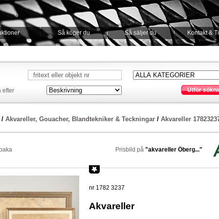
ktioner
Så köper du
Så säljer du
Kontakt & T
Utför sökni
 efter
/
Akvareller, Gouacher, Blandtekniker & Teckningar
/
Akvareller 1782323
lbaka
Prisbild på
"akvareller Öberg..."
nr 1782 3237
Akvareller