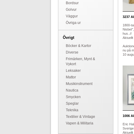
Bordsur
Golvur
Väggur
3237
Ak
Övriga ur
1800-ta
Nisbet"
hus..//
Övrigt
Aktuellt
Böcker & Kartor
Auktion
nu på 
Diverse
10 augus
Frimärken, Mynt &
Vykort
Leksaker
Mattor
Musikinstrument
Nautica
Smycken
Speglar
Teknika
1006
Ak
Textilier & Vintage
Vapen & Militaria
Eric Ha
Sverige.
Aktuellt