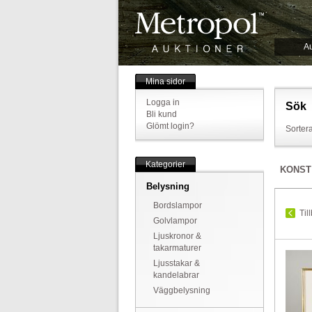
Au
Mina sidor
Logga in
Sök
Bli kund
Glömt login?
Sortera
Kategorier
KONST
Belysning
Bordslampor
Til
Golvlampor
Ljuskronor &
takarmaturer
Ljusstakar &
kandelabrar
Väggbelysning