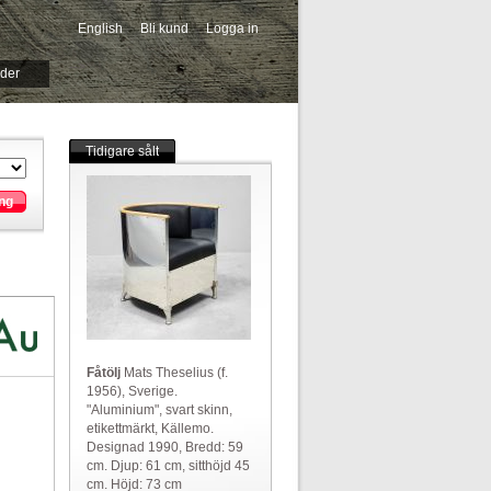
English
Bli kund
Logga in
-->
ider
Tidigare sålt
ng
Fåtölj
Mats Theselius (f.
1956), Sverige.
"Aluminium", svart skinn,
etikettmärkt, Källemo.
Designad 1990, Bredd: 59
cm. Djup: 61 cm, sitthöjd 45
cm. Höjd: 73 cm