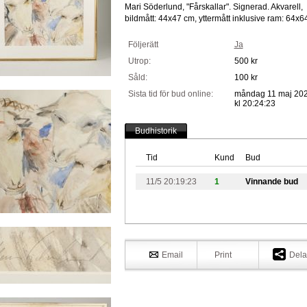
Mari Söderlund, "Fårskallar". Signerad. Akvarell,
bildmått: 44x47 cm, yttermått inklusive ram: 64x6
Följerätt
Ja
Utrop:
500 kr
Såld:
100 kr
Sista tid för bud online:
måndag 11 maj 20
kl 20:24:23
Budhistorik
Tid
Kund
Bud
11/5 20:19:23
1
Vinnande bud
Email
Print
Dela