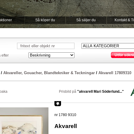
ktioner
Så köper du
Så säljer du
Kontakt & T
Utför sökni
 efter
/
Akvareller, Gouacher, Blandtekniker & Teckningar
/
Akvarell 17809310
lbaka
Prisbild på
"akvarell Mari Söderlund..."
nr 1780 9310
Akvarell