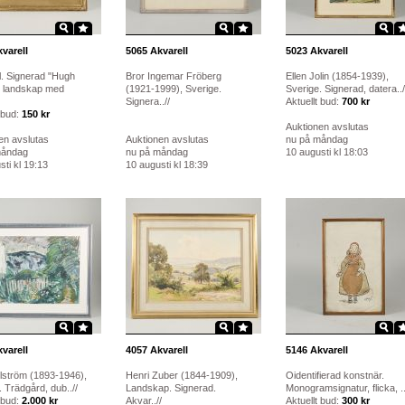
varell
5065
Akvarell
5023
Akvarell
l. Signerad "Hugh
Bror Ingemar Fröberg
Ellen Jolin (1854-1939),
, landskap med
(1921-1999), Sverige.
Sverige. Signerad, datera../
Signera..//
Aktuellt bud:
700 kr
 bud:
150 kr
Auktionen avslutas
en avslutas
Auktionen avslutas
nu på måndag
måndag
nu på måndag
10 augusti kl 18:03
ti kl 19:13
10 augusti kl 18:39
varell
4057
Akvarell
5146
Akvarell
llström (1893-1946),
Henri Zuber (1844-1909),
Oidentifierad konstnär.
 Trädgård, dub..//
Landskap. Signerad.
Monogramsignatur, flicka, ..
 bud:
2.000 kr
Akvar..//
Aktuellt bud:
300 kr