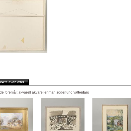
ökte även efter
de föremål:
akvarell
akvareller
mari söderlund
vattenfärg