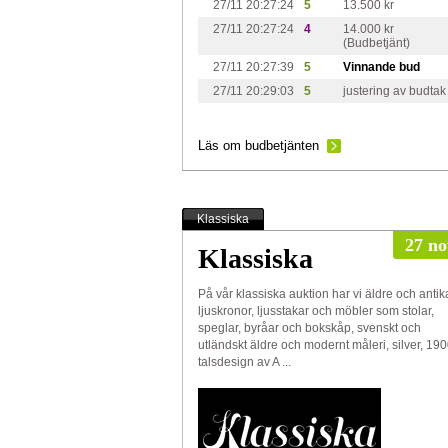
27/11 20:27:24
5
13.500 kr
27/11 20:27:24
4
14.000 kr
(Budbetjänt)
27/11 20:27:39
5
Vinnande bud
27/11 20:29:03
5
justering av budtak
Läs om budbetjänten
Klassiska
27 no
Klassiska
På vår klassiska auktion har vi äldre och antik
ljuskronor, ljusstakar och möbler som stolar,
speglar, byråar och bokskåp, svenskt och
utländskt äldre och modernt måleri, silver, 190
talsdesign av A ...