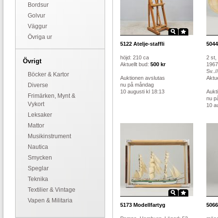
Bordsur
Golvur
Väggur
Övriga ur
5122
Atelje-staffli
5044
höjd: 210 ca
2 st
Övrigt
Aktuellt bud:
500 kr
1967
Sv..//
Böcker & Kartor
Auktionen avslutas
Aktue
Diverse
nu på måndag
10 augusti kl 18:13
Aukt
Frimärken, Mynt &
nu p
Vykort
10 au
Leksaker
Mattor
Musikinstrument
Nautica
Smycken
Speglar
Teknika
Textilier & Vintage
Vapen & Militaria
5173
Modellfartyg
5066