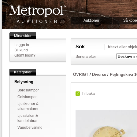
Auktioner
Så köpe
Mina sidor
Logga in
Sök
Bli kund
Glömt login?
Sortera efter
Kategorier
ÖVRIGT
/
Diverse
/
Pejlingskiva 
Belysning
Bordslampor
Tillbaka
Golvlampor
Ljuskronor &
takarmaturer
Ljusstakar &
kandelabrar
Väggbelysning