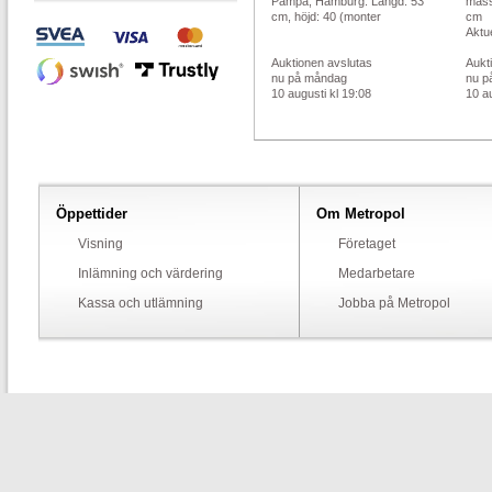
Pampa, Hamburg. Längd: 53
mäss
cm, höjd: 40 (monter
cm
Aktue
Auktionen avslutas
Aukt
nu på måndag
nu p
10 augusti kl 19:08
10 au
Öppettider
Om Metropol
Visning
Företaget
Inlämning och värdering
Medarbetare
Kassa och utlämning
Jobba på Metropol