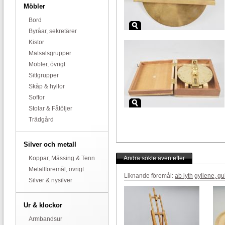
Möbler
Bord
Byråar, sekretärer
Kistor
Matsalsgrupper
Möbler, övrigt
Sittgrupper
Skåp & hyllor
Soffor
Stolar & Fåtöljer
Trädgård
Silver och metall
Koppar, Mässing & Tenn
Andra sökte även efter
Metallföremål, övrigt
Liknande föremål:
ab lyth
gyllene, gu
Silver & nysilver
Ur & klockor
Armbandsur