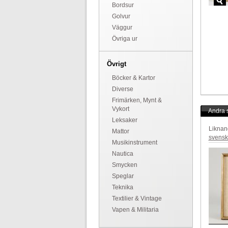
Bordsur
Golvur
Väggur
Övriga ur
Övrigt
Böcker & Kartor
Diverse
Frimärken, Mynt &
Vykort
Andra s
Leksaker
Liknan
Mattor
svensk
Musikinstrument
Nautica
Smycken
Speglar
Teknika
Textilier & Vintage
Vapen & Militaria