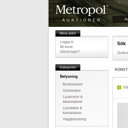
Au
Mina sidor
Logga in
Sök
Bli kund
Glömt login?
Sortera
Kategorier
KONST
Belysning
Bordslampor
Til
Golvlampor
Ljuskronor &
takarmaturer
Ljusstakar &
kandelabrar
Väggbelysning