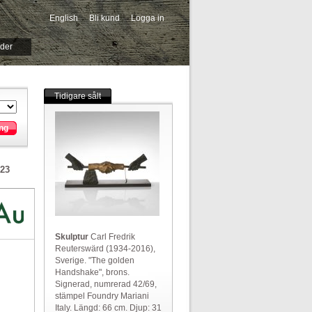
English
Bli kund
Logga in
-->
ider
Tidigare sålt
ng
023
Skulptur
Carl Fredrik
Reuterswärd (1934-2016),
Sverige. "The golden
Handshake", brons.
Signerad, numrerad 42/69,
stämpel Foundry Mariani
Italy. Längd: 66 cm. Djup: 31