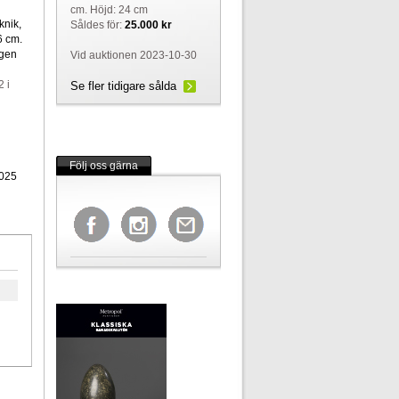
cm. Höjd: 24 cm
knik,
Såldes för:
25.000 kr
6 cm.
ngen
Vid auktionen 2023-10-30
 i
Se fler tidigare sålda
Följ oss gärna
025