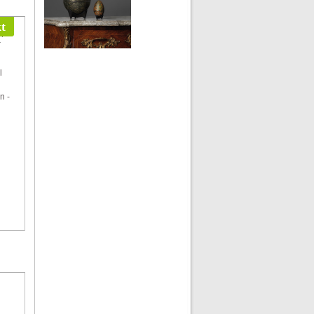
t
r
l
n -