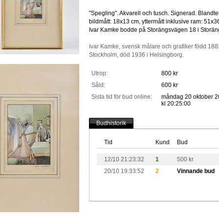
"Spegling". Akvarell och tusch. Signerad. Blandte
bildmått: 18x13 cm, yttermått inklusive ram: 51x3
Ivar Kamke bodde på Storängsvägen 18 i Storä
Ivar Kamke, svensk målare och grafiker född 1882
Stockholm, död 1936 i Helsingborg.
Utrop:
800 kr
Såld:
600 kr
Sista tid för bud online:
måndag 20 oktober 2
kl 20:25:00
Budhistorik
Tid
Kund
Bud
12/10 21:23:32
1
500 kr
20/10 19:33:52
2
Vinnande bud