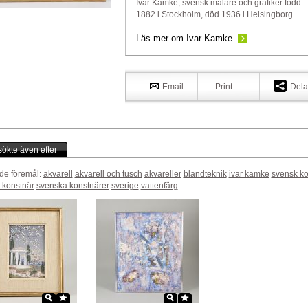
Ivar Kamke, svensk målare och grafiker född
1882 i Stockholm, död 1936 i Helsingborg.
Läs mer om Ivar Kamke
Email
Print
Dela
ökte även efter
de föremål:
akvarell
akvarell och tusch
akvareller
blandteknik
ivar kamke
svensk ko
 konstnär
svenska konstnärer
sverige
vattenfärg