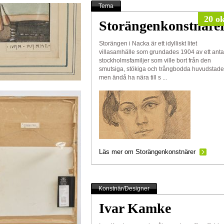
Tema
20 ok
Storängenkonstnäre
Storängen i Nacka är ett idylliskt litet
villasamhälle som grundades 1904 av ett anta
stockholmsfamiljer som ville bort från den
smutsiga, stökiga och trångbodda huvudstade
men ändå ha nära till s ...
Läs mer om Storängenkonstnärer
Konstnär/Designer
Ivar Kamke