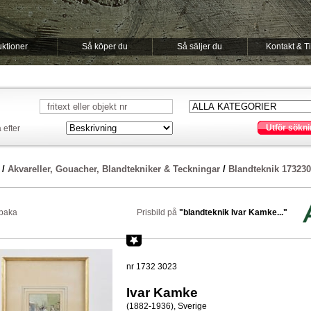
ktioner
Så köper du
Så säljer du
Kontakt & T
Utför sökni
 efter
/
Akvareller, Gouacher, Blandtekniker & Teckningar
/
Blandteknik 17323
lbaka
Prisbild på
"blandteknik Ivar Kamke..."
nr 1732 3023
Ivar Kamke
(1882-1936), Sverige