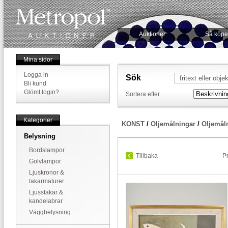
Auktioner
Så köpe
Mina sidor
Logga in
Sök
Bli kund
Glömt login?
Sortera efter
Kategorier
KONST
/
Oljemålningar
/
Oljemål
Belysning
Bordslampor
Tillbaka
P
Golvlampor
Ljuskronor &
takarmaturer
Ljusstakar &
kandelabrar
Väggbelysning