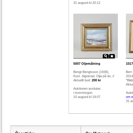
31 augusti kl 20:12
5007
Oljemålning
1017
Bengt Bengtsson (1938),
Bert
Kust. Signerad. Olja på du..//
2014
Aktuellt bud:
200 kr
"Blid
Aktue
Auktionen avslutas
i övermorgon
Aukt
10 augusti kl 19:07
om e
31 au