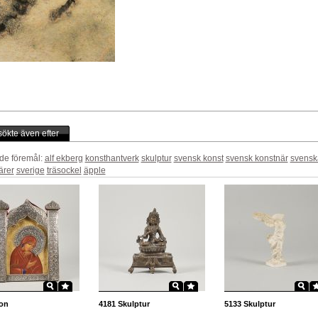
ökte även efter
de föremål:
alf ekberg
konsthantverk
skulptur
svensk konst
svensk konstnär
svensk
ärer
sverige
träsockel
äpple
on
4181
Skulptur
5133
Skulptur