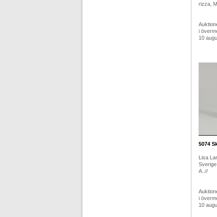
rizza, 
Auktion
i överm
10 augus
5074
Sk
Lisa La
Sverige
A..//
Auktion
i överm
10 augus