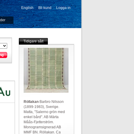
English
Bli kund
Logga in
-->
ider
Tidigare sålt
ng
Röllakan
Barbro Nilsson
(1899-1983), Sverige.
Matta, "Salerno grön med
enkel bård". AB Märta
Måås-Fjetterström.
Monogramsignerad AB
MMF BN. Röllakan. Ca