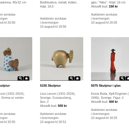
Madonna, 40x32 cm
Bodhisattva, metall, Indien,
gips, ”Nike”. Höjd: 19 cm
höjd, 18,5
Aktuellt bud:
150 kr
en avslutas
Auktionen avslutas
orgon
Auktionen avslutas
i övermorgon
ti kl 20:56
i övermorgon
10 augusti kl 20:05
10 augusti kl 18:56
ulptur
5155
Skulptur
5075
Skulptur i glas
rson (1931-2024),
Lisa Larson (1931-2024),
Kosta Boda, Kjell Engman (f
. Emma ur serien
Sverige. Gustavsberg,
1946), Sverige. Figur..//
åsn..//
Aktuellt bud:
400 kr
Aktuellt bud:
500 kr
Auktionen avslutas
en avslutas
Auktionen avslutas
i övermorgon
orgon
i övermorgon
10 augusti kl 18:25
ti kl 20:55
10 augusti kl 20:51