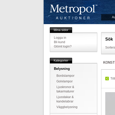
Au
Mina sidor
Logga in
Sök
Bli kund
Glömt login?
Sortera
Kategorier
KONST
Belysning
Bordslampor
Til
Golvlampor
Ljuskronor &
takarmaturer
Ljusstakar &
kandelabrar
Väggbelysning