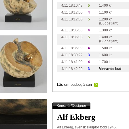
4/11 18:10:48
5
1.400 kr
4/11 18:12:05
4
1.100 kr
4/11 18:12:05
5
1.200 kr
(Budbetjänt)
4/11 18:35:03
4
1.300 kr
4/11 18:35:03
5
1.400 kr
(Budbetjänt)
4/11 18:35:09
4
1.500 kr
4/11 18:39:22
3
1.600 kr
4/11 18:41:09
4
1.700 kr
4/11 18:42:29
3
Vinnande bud
Läs om budbetjänten
Konstnär/Designer
Alf Ekberg
Alf Ekberg, svensk skulptör född 1945.