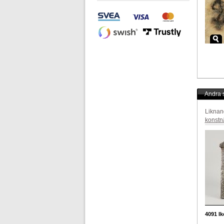
Andra s
Liknan
konstn
4091
Ik