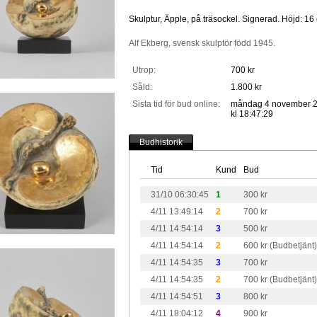
Skulptur, Äpple, på träsockel. Signerad. Höjd: 16
Alf Ekberg, svensk skulptör född 1945.
Utrop:
700 kr
Såld:
1.800 kr
Sista tid för bud online:
måndag 4 november 
kl 18:47:29
Budhistorik
Tid
Kund
Bud
31/10 06:30:45
1
300 kr
4/11 13:49:14
2
700 kr
4/11 14:54:14
3
500 kr
4/11 14:54:14
2
600 kr (Budbetjänt)
4/11 14:54:35
3
700 kr
4/11 14:54:35
2
700 kr (Budbetjänt)
4/11 14:54:51
3
800 kr
4/11 18:04:12
4
900 kr