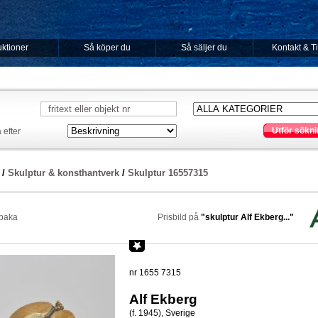
ktioner
Så köper du
Så säljer du
Kontakt & T
Utför sökni
 efter
/
Skulptur & konsthantverk
/
Skulptur 16557315
lbaka
Prisbild på
"skulptur Alf Ekberg..."
nr 1655 7315
Alf Ekberg
(f. 1945), Sverige