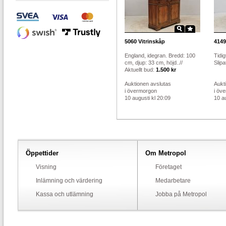
5060
Vitrinskåp
4149
England, idegran. Bredd: 100
Tidig
cm, djup: 33 cm, höjd..//
Slipa
Aktuellt bud:
1.500 kr
Auktionen avslutas
Aukt
i övermorgon
i öv
10 augusti kl 20:09
10 au
Öppettider
Om Metropol
Visning
Företaget
Inlämning och värdering
Medarbetare
Kassa och utlämning
Jobba på Metropol