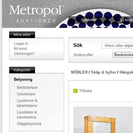
Auktioner
Så köpe
Mina sidor
Logga in
Sök
Bli kund
Glömt login?
Sortera efter
Kategorier
MÖBLER
/
Skåp & hyllor
/
Hängsk
Belysning
Bordslampor
Tillbaka
Golvlampor
Ljuskronor &
takarmaturer
Ljusstakar &
kandelabrar
Väggbelysning