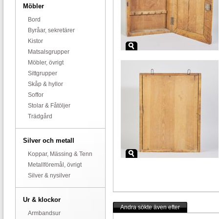
Möbler
Bord
Byråar, sekretärer
Kistor
Matsalsgrupper
Möbler, övrigt
Sittgrupper
Skåp & hyllor
Soffor
Stolar & Fåtöljer
Trädgård
Silver och metall
Koppar, Mässing & Tenn
Metallföremål, övrigt
Silver & nysilver
Ur & klockor
Andra sökte även efter
Armbandsur