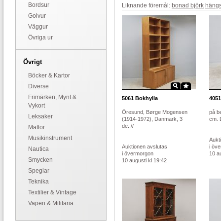
Bordsur
Liknande föremål:
bonad björk
häng
Golvur
Väggur
Övriga ur
Övrigt
Böcker & Kartor
Diverse
Frimärken, Mynt &
5061
Bokhylla
4051
Vykort
Öresund, Børge Mogensen
på b
Leksaker
(1914-1972), Danmark, 3
cm. D
de..//
Mattor
Musikinstrument
Aukt
Auktionen avslutas
i öv
Nautica
i övermorgon
10 au
Smycken
10 augusti kl 19:42
Speglar
Teknika
Textilier & Vintage
Vapen & Militaria