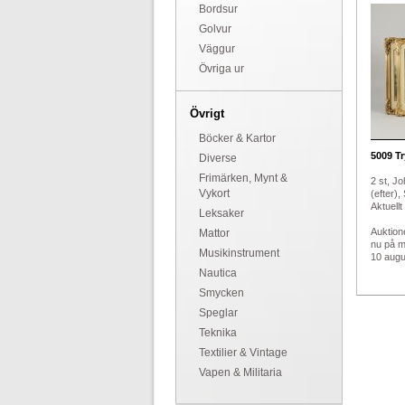
Bordsur
Golvur
Väggur
Övriga ur
Övrigt
Böcker & Kartor
5009
Tr
Diverse
Frimärken, Mynt &
2 st, Jo
Vykort
(efter),
Aktuellt
Leksaker
Auktion
Mattor
nu på 
Musikinstrument
10 augus
Nautica
Smycken
Speglar
Teknika
Textilier & Vintage
Vapen & Militaria