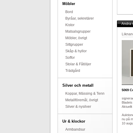
Möbler
Bord
Byråar, sekretärer
Andra s
Kistor
Matsalsgrupper
Liknan
Möbler, övrigt
Sittgrupper
Skåp & hyllor
Soffor
Stolar & Fåtöljer
Trädgård
Silver och metall
5069
Co
Koppar, Mässing & Tenn
signerad
Metallföremål, övrigt
Bladets 
Silver & nysilver
Aktuellt
Auktion
nu på 
Ur & klockor
10 augus
Armbandsur