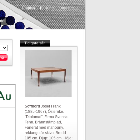
English
Bli kund
Logga in
-->
ider
Tidigare sålt
ng
Soffbord
Josef Frank
(1885-1967), Österrike.
"Diplomat", Firma Svenskt
Tenn. Brännstämplad,
Fanerat med mahogny,
rektangulär skiva. Bredd:
105 cm. Djup: 105 cm. Höjd: