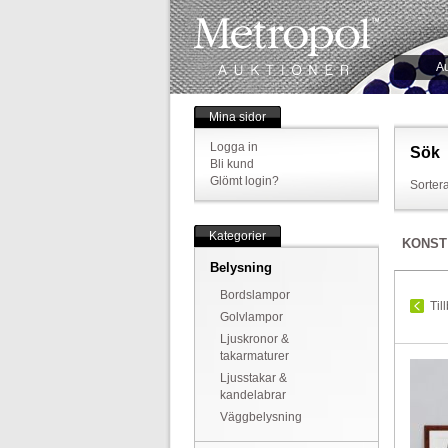
Au
Mina sidor
Logga in
Sök
Bli kund
Glömt login?
Sortera
Kategorier
KONST
Belysning
Bordslampor
Til
Golvlampor
Ljuskronor &
takarmaturer
Ljusstakar &
kandelabrar
Väggbelysning