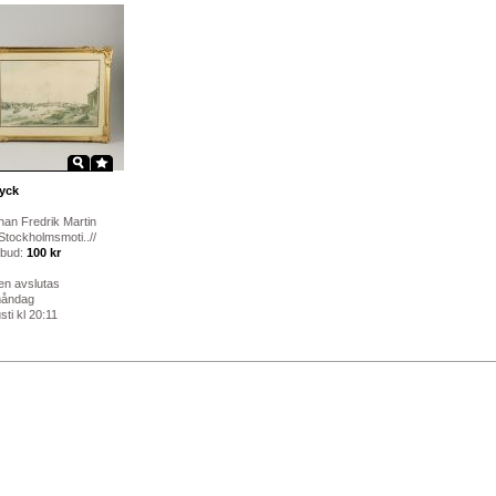
yck
han Fredrik Martin
 Stockholmsmoti..//
 bud:
100 kr
en avslutas
måndag
ti kl 20:11