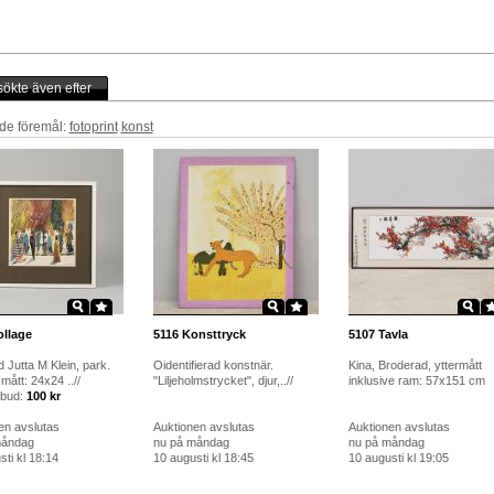
ökte även efter
de föremål:
fotoprint
konst
llage
5116
Konsttryck
5107
Tavla
 Jutta M Klein, park.
Oidentifierad konstnär.
Kina, Broderad, yttermått
mått: 24x24 ..//
"Liljeholmstrycket", djur,..//
inklusive ram: 57x151 cm
 bud:
100 kr
en avslutas
Auktionen avslutas
Auktionen avslutas
måndag
nu på måndag
nu på måndag
ti kl 18:14
10 augusti kl 18:45
10 augusti kl 19:05