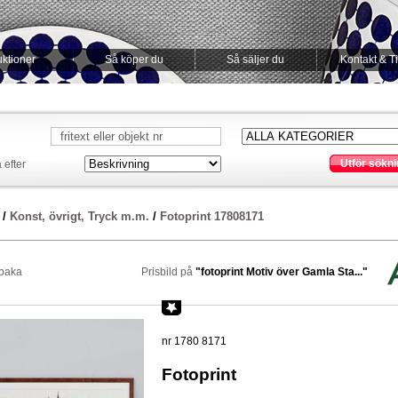
ktioner
Så köper du
Så säljer du
Kontakt & T
Utför sökni
 efter
/
Konst, övrigt, Tryck m.m.
/
Fotoprint 17808171
lbaka
Prisbild på
"fotoprint Motiv över Gamla Sta..."
nr 1780 8171
Fotoprint