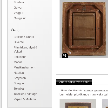
Bordsur
Golvur
Väggur
Övriga ur
Övrigt
Böcker & Kartor
Diverse
Frimärken, Mynt &
Vykort
Leksaker
Mattor
Musikinstrument
Nautica
Smycken
Andra sökte även efter
Speglar
Teknika
Liknande föremål:
europa
germany
o
Textilier & Vintage
burmeister
piprökande man
tyska
tys
Vapen & Militaria