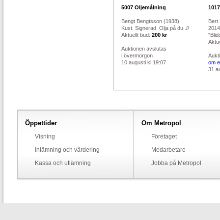
5007
Oljemålning
1017
Bengt Bengtsson (1938),
Bert
Kust. Signerad. Olja på du..//
2014
Aktuellt bud:
200 kr
"Blid
Aktue
Auktionen avslutas
i övermorgon
Aukt
10 augusti kl 19:07
om e
31 au
Öppettider
Om Metropol
Visning
Företaget
Inlämning och värdering
Medarbetare
Kassa och utlämning
Jobba på Metropol