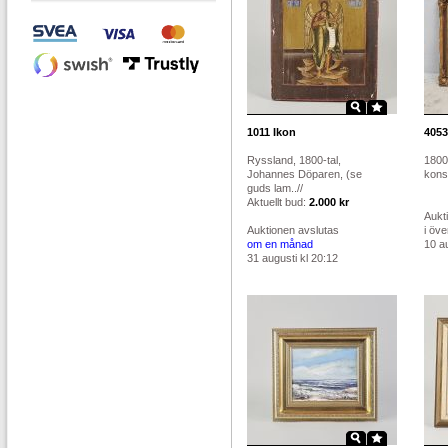
1011
Ikon
4053
Ryssland, 1800-tal,
1800-
Johannes Döparen, (se
konst
guds lam..//
Aktuellt bud:
2.000 kr
Aukt
Auktionen avslutas
i öv
om en månad
10 au
31 augusti kl 20:12