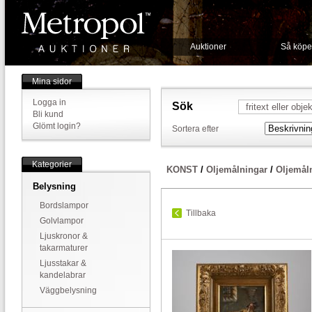
Auktioner
Så köpe
Mina sidor
Logga in
Sök
Bli kund
Glömt login?
Sortera efter
Kategorier
KONST
/
Oljemålningar
/
Oljemål
Belysning
Bordslampor
Tillbaka
Golvlampor
Ljuskronor &
takarmaturer
Ljusstakar &
kandelabrar
Väggbelysning