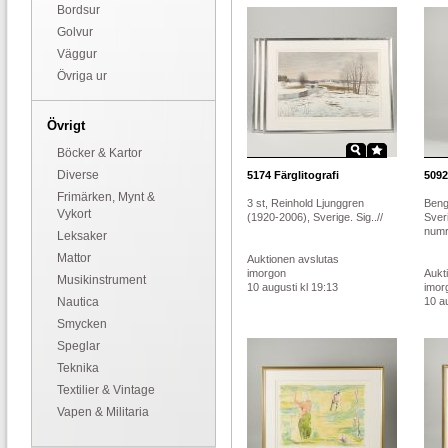
Bordsur
Golvur
Väggur
Övriga ur
Övrigt
Böcker & Kartor
Diverse
5174
Färglitografi
5092
Frimärken, Mynt &
3 st, Reinhold Ljunggren
Beng
Vykort
(1920-2006), Sverige. Sig..//
Sver
numr
Leksaker
Mattor
Auktionen avslutas
imorgon
Aukt
Musikinstrument
10 augusti kl 19:13
imor
Nautica
10 au
Smycken
Speglar
Teknika
Textilier & Vintage
Vapen & Militaria