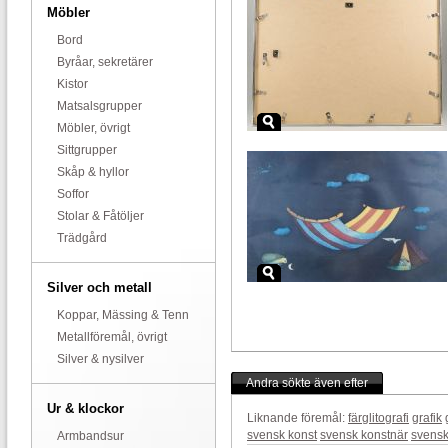
Möbler
Bord
Byråar, sekretärer
Kistor
Matsalsgrupper
Möbler, övrigt
Sittgrupper
Skåp & hyllor
Soffor
Stolar & Fåtöljer
Trädgård
Silver och metall
Koppar, Mässing & Tenn
Metallföremål, övrigt
Silver & nysilver
Andra sökte även efter
Ur & klockor
Liknande föremål:
färglitografi
grafik
svensk konst
svensk konstnär
svensk
Armbandsur