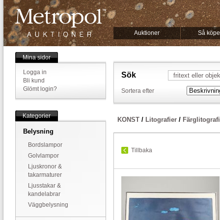
Auktioner
Så köpe
Mina sidor
Logga in
Sök
Bli kund
Glömt login?
Sortera efter
Kategorier
KONST
/
Litografier
/
Färglitograf
Belysning
Bordslampor
Tillbaka
Golvlampor
Ljuskronor &
takarmaturer
Ljusstakar &
kandelabrar
Väggbelysning