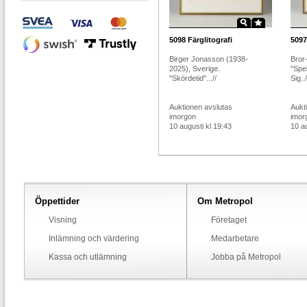
5098
Färglitografi
5097
Birger Jonasson (1938-
Bror-
2025), Sverige.
"Spe
"Skördetid"...//
Sig../
Auktionen avslutas
Aukt
imorgon
imor
10 augusti kl 19:43
10 au
Öppettider
Om Metropol
Visning
Företaget
Inlämning och värdering
Medarbetare
Kassa och utlämning
Jobba på Metropol