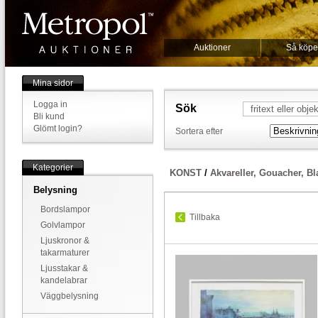
Auktioner
Så köpe
Mina sidor
Logga in
Sök
Bli kund
Glömt login?
Sortera efter
Kategorier
KONST
/
Akvareller, Gouacher, B
Belysning
Bordslampor
Tillbaka
Golvlampor
Ljuskronor &
takarmaturer
Ljusstakar &
kandelabrar
Väggbelysning