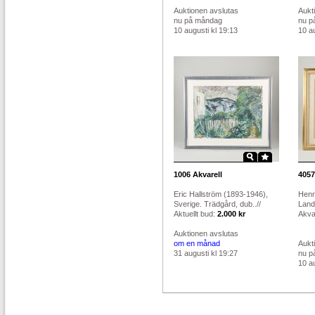
Auktionen avslutas
Aukt
nu på måndag
nu p
10 augusti kl 19:13
10 au
1006
Akvarell
4057
Eric Hallström (1893-1946),
Henr
Sverige. Trädgård, dub..//
Land
Aktuellt bud:
2.000 kr
Akvar
Auktionen avslutas
om en månad
Aukt
31 augusti kl 19:27
nu p
10 au