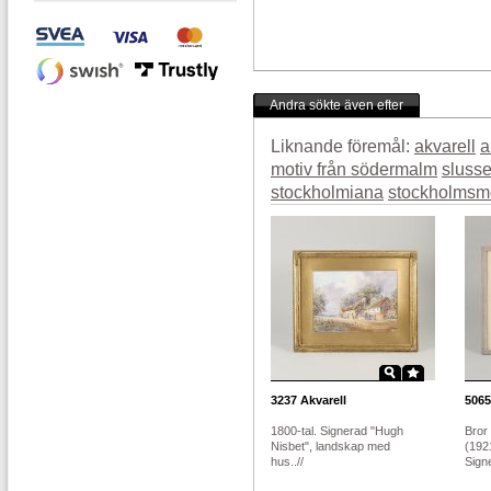
Andra sökte även efter
Liknande föremål:
akvarell
a
motiv från södermalm
sluss
stockholmiana
stockholmsm
3237
Akvarell
5065
1800-tal. Signerad "Hugh
Bror
Nisbet", landskap med
(192
hus..//
Signe