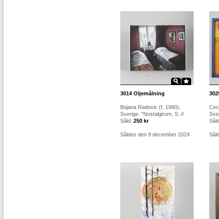
3014
Oljemålning
302
Bojana Radovic (f. 1980),
Ceci
Sverige. "Nostalgirum, S..//
Sver
Såld:
250 kr
Sål
Såldes den 9 december 2024
Sål