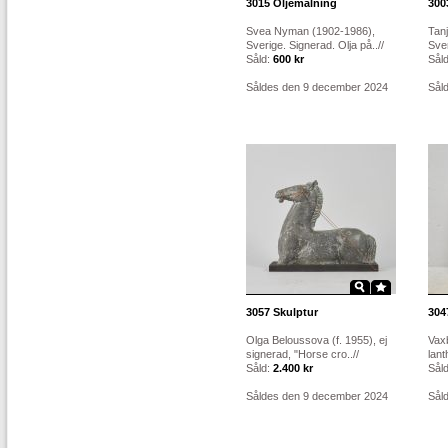
3015
Oljemålning
300
Svea Nyman (1902-1986),
Tan
Sverige. Signerad. Olja på..//
Sver
Såld:
600 kr
Sål
Såldes den 9 december 2024
Sål
3057
Skulptur
304
Olga Beloussova (f. 1955), ej
Vaxb
signerad, "Horse cro..//
lant
Såld:
2.400 kr
Sål
Såldes den 9 december 2024
Sål