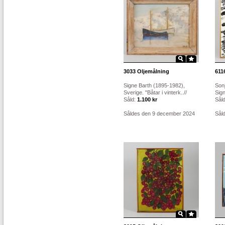
3033
Oljemålning
611
Signe Barth (1895-1982),
Sonj
Sverige. "Båtar i vinterk..//
Sign
Såld:
1.100 kr
Sål
Såldes den 9 december 2024
Sål