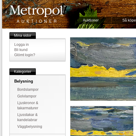
Auktioner
Så köpe
Mina sidor
Logga in
Bli kund
Glömt login?
Kategorier
Belysning
Bordslampor
Golvlampor
Ljuskronor &
takarmaturer
Ljusstakar &
kandelabrar
Väggbelysning