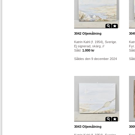
3042
Oljemålning
304
Katrin Kahl (f. 1954), Sverige.
Katr
Ej signerad, skärg..//
Fyr.
Såld:
1.000 kr
Sål
Såldes den 9 december 2024
Sål
3043
Oljemålning
300