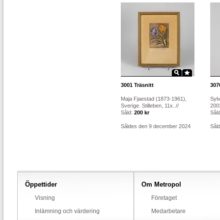
3001
Träsnitt
307
Maja Fjaestad (1873-1961),
Syl
Sverige. Stilleben, 11x..//
2003
Såld:
200 kr
Sål
Såldes den 9 december 2024
Sål
Öppettider
Om Metropol
Visning
Företaget
Inlämning och värdering
Medarbetare