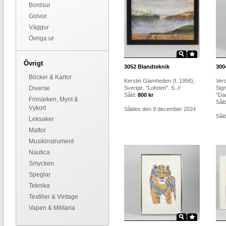
Bordsur
Golvur
Väggur
Övriga ur
Övrigt
3052
Blandteknik
300
Böcker & Kartor
Kerstin Glamheden (f. 1958),
Ver
Diverse
Sverige. "Lofoten". S..//
Sign
Såld:
800 kr
"Dad
Frimärken, Mynt &
Sål
Vykort
Såldes den 9 december 2024
Sål
Leksaker
Mattor
Musikinstrument
Nautica
Smycken
Speglar
Teknika
Textilier & Vintage
Vapen & Militaria