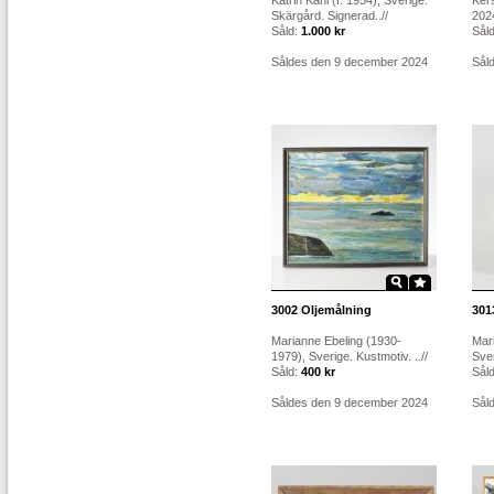
Katrin Kahl (f. 1954), Sverige.
Ker
Skärgård. Signerad..//
2024
Såld:
1.000 kr
Sål
Såldes den 9 december 2024
Sål
3002
Oljemålning
301
Marianne Ebeling (1930-
Mari
1979), Sverige. Kustmotiv. ..//
Sver
Såld:
400 kr
Sål
Såldes den 9 december 2024
Sål