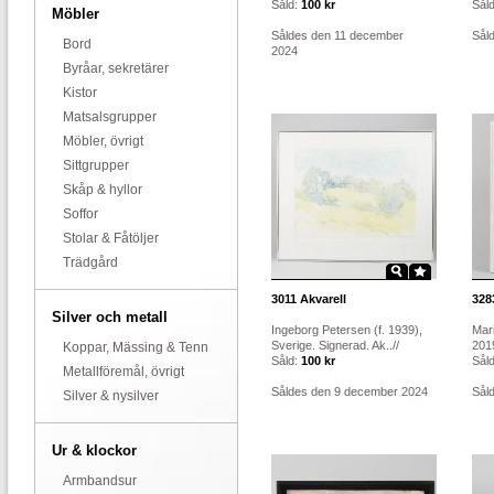
Såld:
100 kr
Sål
Möbler
Såldes den 11 december
Sål
Bord
2024
Byråar, sekretärer
Kistor
Matsalsgrupper
Möbler, övrigt
Sittgrupper
Skåp & hyllor
Soffor
Stolar & Fåtöljer
Trädgård
3011
Akvarell
328
Silver och metall
Ingeborg Petersen (f. 1939),
Mar
Sverige. Signerad. Ak..//
2019
Koppar, Mässing & Tenn
Såld:
100 kr
Sål
Metallföremål, övrigt
Såldes den 9 december 2024
Sål
Silver & nysilver
Ur & klockor
Armbandsur