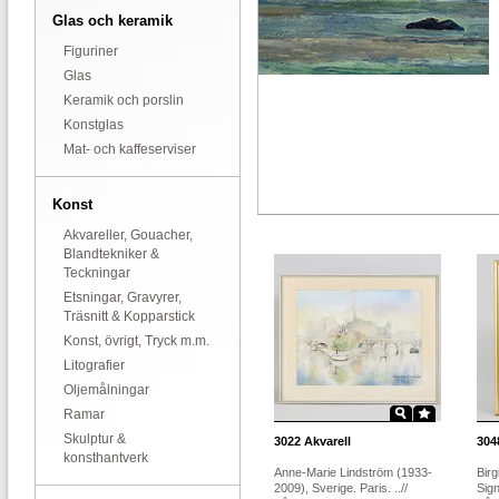
Glas och keramik
Figuriner
Glas
Keramik och porslin
Konstglas
Mat- och kaffeserviser
Konst
Akvareller, Gouacher,
Blandtekniker &
Teckningar
Etsningar, Gravyrer,
Träsnitt & Kopparstick
Konst, övrigt, Tryck m.m.
Litografier
Oljemålningar
Ramar
Skulptur &
3022
Akvarell
304
konsthantverk
Anne-Marie Lindström (1933-
Birg
2009), Sverige. Paris. ..//
Sign