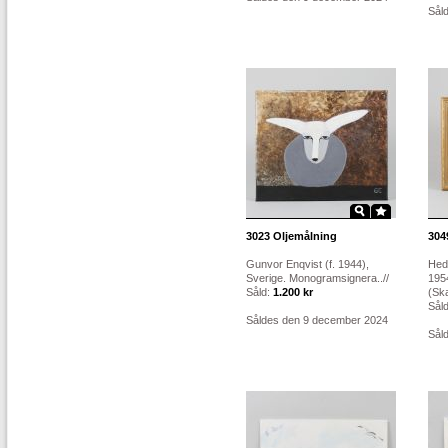
Sål
3023
Oljemålning
304
Gunvor Enqvist (f. 1944),
Hed
Sverige. Monogramsignera..//
195
Såld:
1.200 kr
(Ska
Sål
Såldes den 9 december 2024
Sål