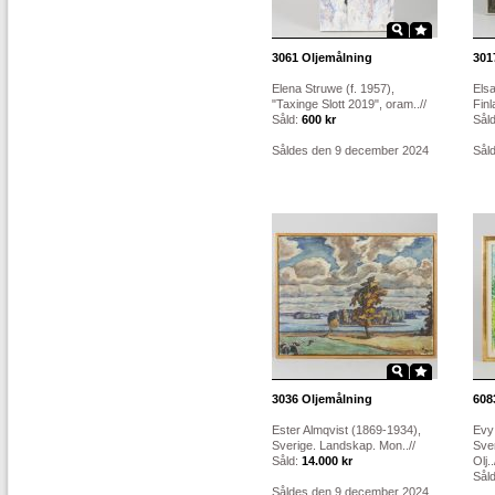
3061
Oljemålning
301
Elena Struwe (f. 1957),
Elsa
"Taxinge Slott 2019", oram..//
Finl
Såld:
600 kr
Sål
Såldes den 9 december 2024
Sål
3036
Oljemålning
608
Ester Almqvist (1869-1934),
Evy
Sverige. Landskap. Mon..//
Sver
Såld:
14.000 kr
Olj..
Sål
Såldes den 9 december 2024