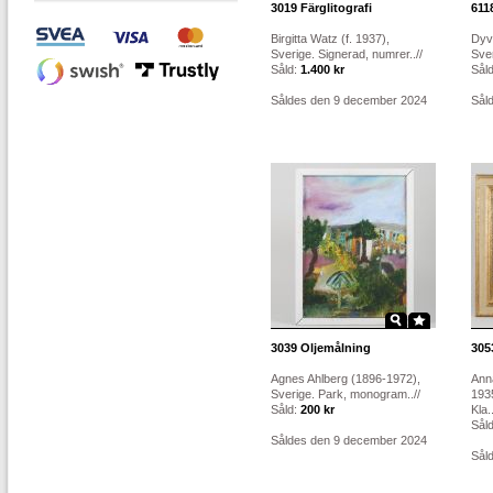
3019
Färglitografi
611
Birgitta Watz (f. 1937),
Dyve
Sverige. Signerad, numrer..//
Sver
Såld:
1.400 kr
Sål
Såldes den 9 december 2024
Sål
3039
Oljemålning
305
Agnes Ahlberg (1896-1972),
Ann
Sverige. Park, monogram..//
1935
Såld:
200 kr
Kla..
Sål
Såldes den 9 december 2024
Sål