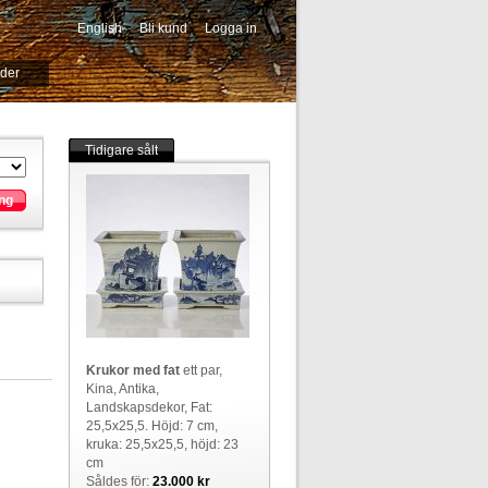
English
Bli kund
Logga in
-->
ider
Tidigare sålt
ng
Krukor med fat
ett par,
Kina, Antika,
Landskapsdekor, Fat:
25,5x25,5. Höjd: 7 cm,
kruka: 25,5x25,5, höjd: 23
cm
Såldes för:
23.000 kr