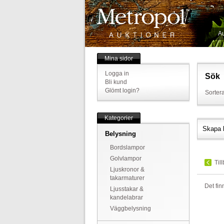
Au
Mina sidor
Logga in
Sök
Bli kund
Glömt login?
Sortera
Kategorier
Skapa 
Belysning
Bordslampor
Golvlampor
Til
Ljuskronor &
takarmaturer
Det fin
Ljusstakar &
kandelabrar
Väggbelysning