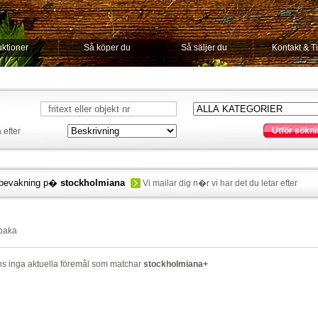
ktioner
Så köper du
Så säljer du
Kontakt & T
Utför sökni
 efter
bevakning p�
stockholmiana
Vi mailar dig n�r vi har det du letar efter
lbaka
ns inga aktuella föremål som matchar
stockholmiana+