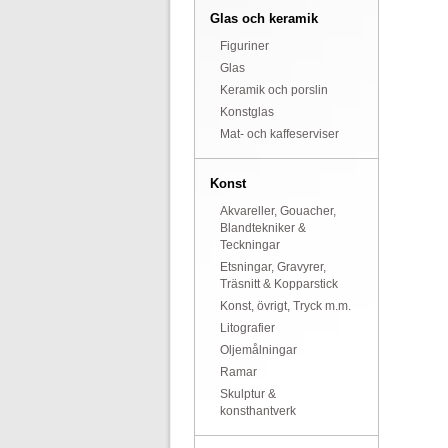
Glas och keramik
Figuriner
Glas
Keramik och porslin
Konstglas
Mat- och kaffeserviser
Konst
Akvareller, Gouacher,
Blandtekniker &
Teckningar
Etsningar, Gravyrer,
Träsnitt & Kopparstick
Konst, övrigt, Tryck m.m.
Litografier
Oljemålningar
Ramar
Skulptur &
konsthantverk