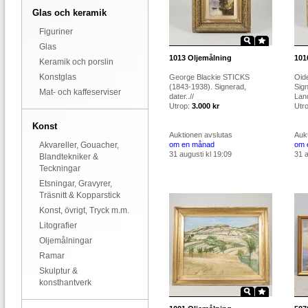
Glas och keramik
Figuriner
Glas
1013
Oljemålning
101
Keramik och porslin
Konstglas
George Blackie STICKS
Oide
(1843-1938). Signerad,
Sig
Mat- och kaffeserviser
dater..//
Land
Utrop:
3.000 kr
Utr
Konst
Auktionen avslutas
Auk
Akvareller, Gouacher,
om en månad
om 
31 augusti kl 19:09
31 a
Blandtekniker &
Teckningar
Etsningar, Gravyrer,
Träsnitt & Kopparstick
Konst, övrigt, Tryck m.m.
Litografier
Oljemålningar
Ramar
Skulptur &
konsthantverk