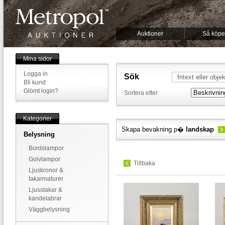
Auktioner
Så köpe
Mina sidor
Logga in
Sök
Bli kund
Glömt login?
Sortera efter
Kategorier
Skapa bevakning p�
landskap
Belysning
Bordslampor
Golvlampor
Tillbaka
Ljuskronor &
takarmaturer
Ljusstakar &
kandelabrar
Väggbelysning