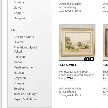
Bordsur
Auktionen avslutas
Auk
nu på måndag
nu 
Golvur
10 augusti kl 19:37
10 a
Väggur
Övriga ur
Övrigt
Böcker & Kartor
Diverse
Frimärken, Mynt &
Vykort
Leksaker
Mattor
4057
Akvarell
405
Musikinstrument
Henri Zuber (1844-1909),
Rich
Nautica
Landskap. Signerad. Akvar..//
(180
Smycken
Utrop:
700 kr
Utr
Speglar
Teknika
Auktionen avslutas
Auk
nu på måndag
nu 
Textilier & Vintage
10 augusti kl 19:14
10 a
Vapen & Militaria