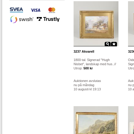
3237
Akvarell
323
1800-tal. Signerad "Hugh
Oide
Nisbet", landskap med hus..//
Sign
Utrop:
500 kr
Utr
Auktionen avslutas
Auk
nu på måndag
nu 
10 augusti kl 19:13
10 a