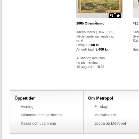
1005
Oljemålning
413
Jacob Maris (1837-1899),
Söre
Nederländerna, landskap
Sver
m..//
Sål
Utrop:
6.500 kr
Aktuellt bud:
5.400 kr
Sål
Auktionen avslutas
nu på måndag
10 augusti kl 19:31
Öppettider
Om Metropol
Visning
Företaget
Inlämning och värdering
Medarbetare
Kassa och utlämning
Jobba på Metropol