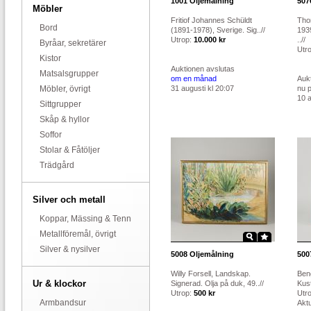
1001
Oljemålning
507
Möbler
Fritiof Johannes Schüldt
Tho
Bord
(1891-1978), Sverige. Sig..//
193
Utrop:
10.000 kr
..//
Byråar, sekretärer
Utr
Kistor
Auktionen avslutas
Matsalsgrupper
om en månad
Auk
Möbler, övrigt
31 augusti kl 20:07
nu 
10 a
Sittgrupper
Skåp & hyllor
Soffor
Stolar & Fåtöljer
Trädgård
Silver och metall
Koppar, Mässing & Tenn
Metallföremål, övrigt
Silver & nysilver
5008
Oljemålning
500
Willy Forsell, Landskap.
Ben
Ur & klockor
Signerad. Olja på duk, 49..//
Kust
Utrop:
500 kr
Utr
Armbandsur
Aktu