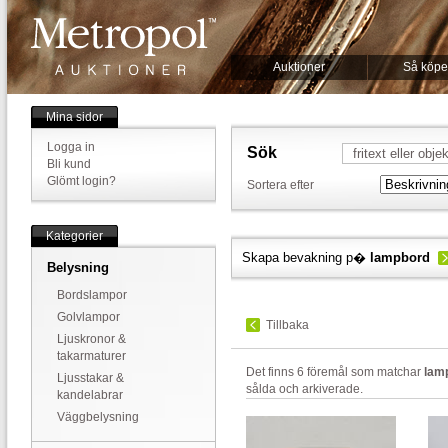
Auktioner
Så köpe
Mina sidor
Logga in
Sök
Bli kund
Glömt login?
Sortera efter
Kategorier
Skapa bevakning p�
lampbord
Belysning
Bordslampor
Golvlampor
Tillbaka
Ljuskronor &
takarmaturer
Det finns 6 föremål som matchar
lam
Ljusstakar &
sålda och arkiverade.
kandelabrar
Väggbelysning