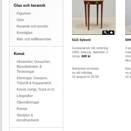
Glas och keramik
Figuriner
Glas
Keramik och porslin
Konstglas
Mat- och kaffeserviser
5115
Sybord
509
Gustaviansk stil, omkring
3-ar
1900, intarsia, diameter..//
mäss
Konst
Utrop:
600 kr
Utr
Aktu
Akvareller, Gouacher,
Blandtekniker &
Auktionen avslutas
Auk
Teckningar
nu på måndag
nu 
10 augusti kl 20:09
10 a
Etsningar, Gravyrer,
Träsnitt & Kopparstick
Konst, övrigt, Tryck m.m.
Litografier
Oljemålningar
Ramar
Skulptur &
konsthantverk