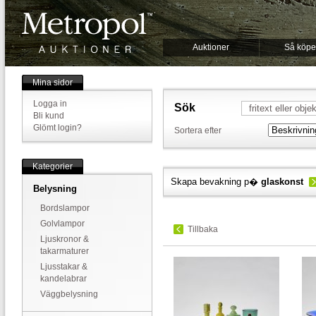
Auktioner
Så köpe
Mina sidor
Logga in
Sök
Bli kund
Glömt login?
Sortera efter
Kategorier
Skapa bevakning p�
glaskonst
Belysning
Bordslampor
Golvlampor
Tillbaka
Ljuskronor &
takarmaturer
Ljusstakar &
kandelabrar
Väggbelysning