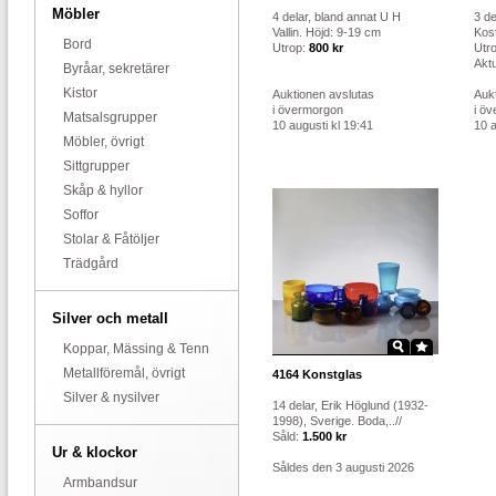
Möbler
4 delar, bland annat U H
3 de
Vallin. Höjd: 9-19 cm
Kos
Bord
Utrop:
800 kr
Utr
Aktu
Byråar, sekretärer
Kistor
Auktionen avslutas
Auk
i övermorgon
i ö
Matsalsgrupper
10 augusti kl 19:41
10 a
Möbler, övrigt
Sittgrupper
Skåp & hyllor
Soffor
Stolar & Fåtöljer
Trädgård
Silver och metall
Koppar, Mässing & Tenn
Metallföremål, övrigt
4164
Konstglas
Silver & nysilver
14 delar, Erik Höglund (1932-
1998), Sverige. Boda,..//
Såld:
1.500 kr
Ur & klockor
Såldes den 3 augusti 2026
Armbandsur