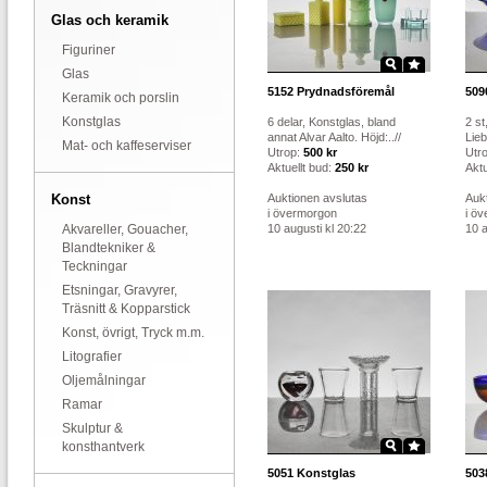
Glas och keramik
Figuriner
Glas
5152
Prydnadsföremål
509
Keramik och porslin
Konstglas
6 delar, Konstglas, bland
2 st
annat Alvar Aalto. Höjd:..//
Lieb
Mat- och kaffeserviser
Utrop:
500 kr
Utr
Aktuellt bud:
250 kr
Aktu
Konst
Auktionen avslutas
Auk
i övermorgon
i ö
Akvareller, Gouacher,
10 augusti kl 20:22
10 a
Blandtekniker &
Teckningar
Etsningar, Gravyrer,
Träsnitt & Kopparstick
Konst, övrigt, Tryck m.m.
Litografier
Oljemålningar
Ramar
Skulptur &
konsthantverk
5051
Konstglas
503