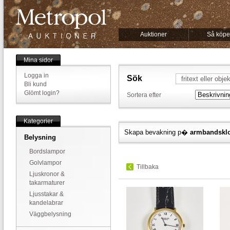
Auktioner
Så köpe
Mina sidor
Logga in
Sök
Bli kund
Glömt login?
Sortera efter
Kategorier
Skapa bevakning p�
armbandskl
Belysning
Bordslampor
Golvlampor
Tillbaka
Ljuskronor &
takarmaturer
Ljusstakar &
kandelabrar
Väggbelysning