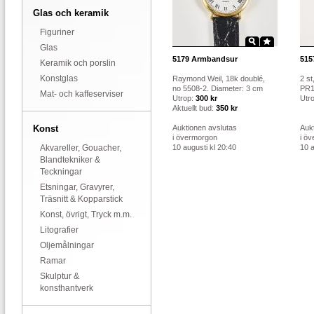
Glas och keramik
Figuriner
Glas
5179
Armbandsur
515
Keramik och porslin
Konstglas
Raymond Weil, 18k doublé,
2 st
no 5508-2. Diameter: 3 cm
PR1
Mat- och kaffeserviser
Utrop:
300 kr
Utr
Aktuellt bud:
350 kr
Konst
Auktionen avslutas
Auk
i övermorgon
i ö
Akvareller, Gouacher,
10 augusti kl 20:40
10 a
Blandtekniker &
Teckningar
Etsningar, Gravyrer,
Träsnitt & Kopparstick
Konst, övrigt, Tryck m.m.
Litografier
Oljemålningar
Ramar
Skulptur &
konsthantverk