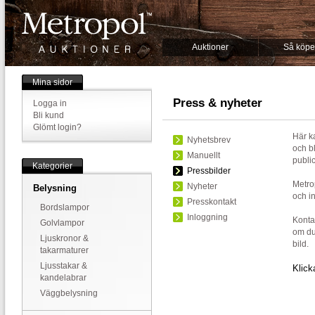
Auktioner
Så köpe
Mina sidor
Press & nyheter
Logga in
Bli kund
Glömt login?
Här k
Nyhetsbrev
och b
Manuellt
public
Kategorier
Pressbilder
Metro
Nyheter
Belysning
och in
Presskontakt
Bordslampor
Inloggning
Konta
Golvlampor
om du
Ljuskronor &
bild.
takarmaturer
Ljusstakar &
Klick
kandelabrar
Väggbelysning