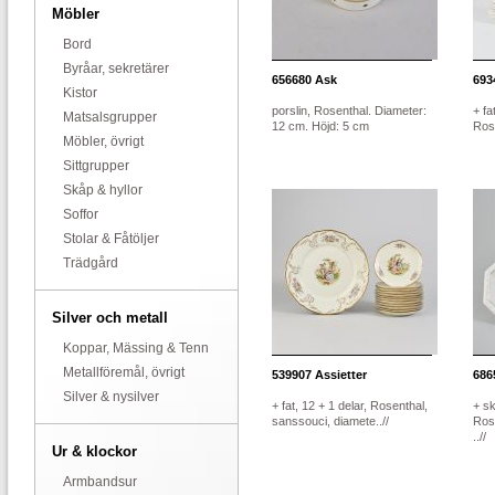
Möbler
Bord
Byråar, sekretärer
656680
Ask
693
Kistor
porslin, Rosenthal. Diameter:
+ fa
Matsalsgrupper
12 cm. Höjd: 5 cm
Ros
Möbler, övrigt
Sittgrupper
Skåp & hyllor
Soffor
Stolar & Fåtöljer
Trädgård
Silver och metall
Koppar, Mässing & Tenn
Metallföremål, övrigt
539907
Assietter
686
Silver & nysilver
+ fat, 12 + 1 delar, Rosenthal,
+ sk
sanssouci, diamete..//
Rose
..//
Ur & klockor
Armbandsur