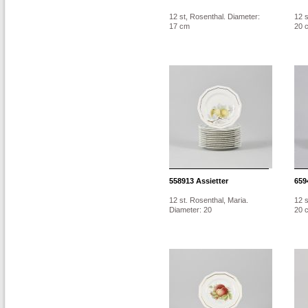
12 st, Rosenthal. Diameter:
12 s
17 cm
20 
558913
Assietter
659
12 st. Rosenthal, Maria.
12 s
Diameter: 20
20 