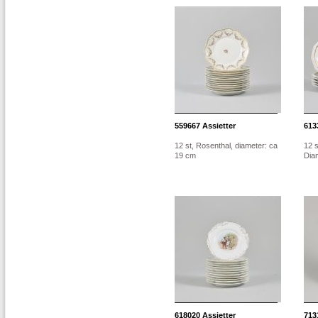
559667
Assietter
613
12 st, Rosenthal, diameter: ca
12 s
19 cm
Dia
618020
Assietter
713