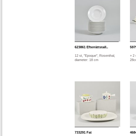
623861
Efterrättstall..
597
12 st, "Epoque", Rosenthal,
+ 2 
diameter: 18 cm
28
733291
Fat
468