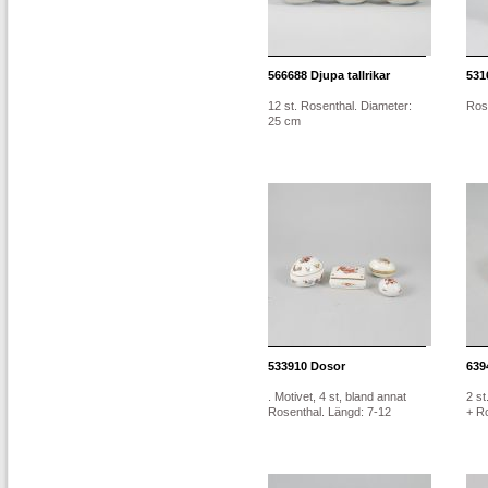
566688
Djupa tallrikar
531
12 st. Rosenthal. Diameter:
Rose
25 cm
533910
Dosor
639
. Motivet, 4 st, bland annat
2 st
Rosenthal. Längd: 7-12
+ Ro