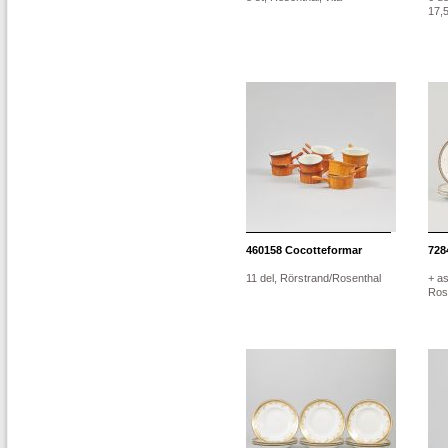
17,
460158
Cocotteformar
728
11 del, Rörstrand/Rosenthal
+ as
Rose