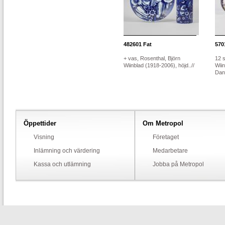
482601
Fat
570
+ vas, Rosenthal, Björn
12 s
Wiinblad (1918-2006), höjd..//
Wii
Dan
Öppettider
Om Metropol
Visning
Företaget
Inlämning och värdering
Medarbetare
Kassa och utlämning
Jobba på Metropol