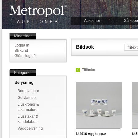
Auktioner
Så köpe
Mina sidor
Logga in
Bildsök
Bli kund
Glömt login?
Tillbaka
Kategorier
Belysning
Bordslampor
Golvlampor
Ljuskronor &
takarmaturer
Ljusstakar &
kandelabrar
Väggbelysning
644916
Äggkoppar
645