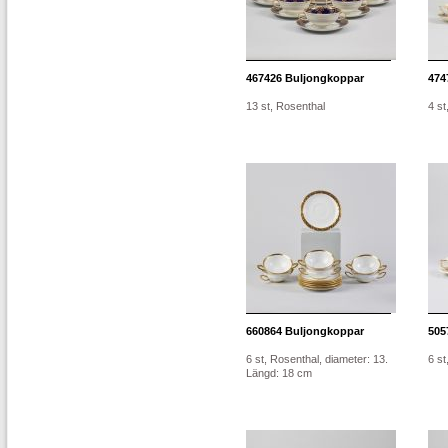
467426
Buljongkoppar
474
13 st, Rosenthal
4 st
660864
Buljongkoppar
505
6 st, Rosenthal, diameter: 13.
6 st
Längd: 18 cm