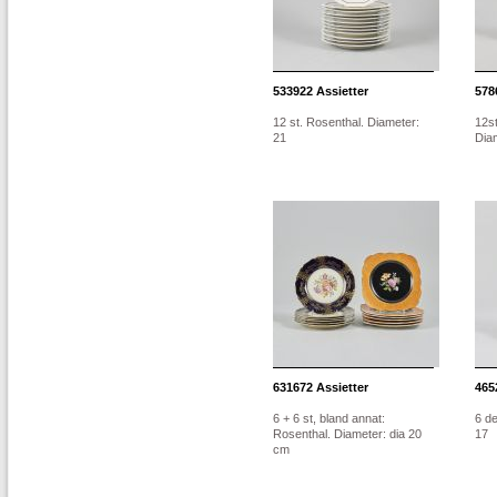
533922
Assietter
578
12 st. Rosenthal. Diameter:
12s
21
Dia
631672
Assietter
465
6 + 6 st, bland annat:
6 de
Rosenthal. Diameter: dia 20
17
cm