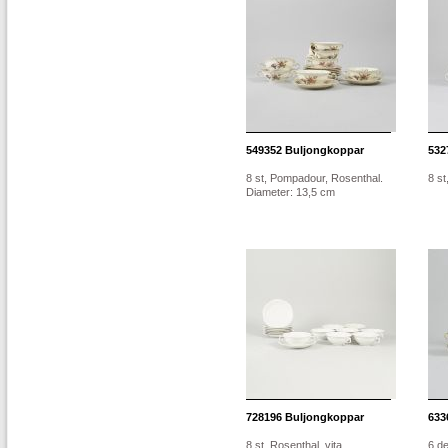
549352
Buljongkoppar
532
8 st, Pompadour, Rosenthal.
8 st
Diameter: 13,5 cm
728196
Buljongkoppar
633
8 st, Rosenthal, vita
6 de