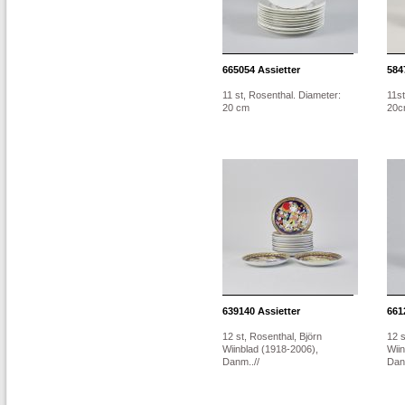
665054
Assietter
584
11 st, Rosenthal. Diameter:
11st
20 cm
20
639140
Assietter
661
12 st, Rosenthal, Björn
12 s
Wiinblad (1918-2006),
Wii
Danm..//
Dan