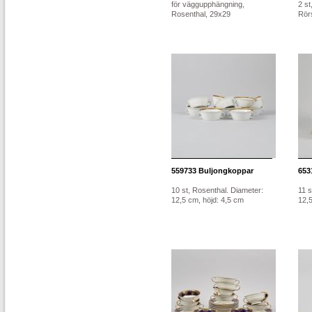
för väggupphängning,
2 st
Rosenthal, 29x29
Rörs
559733
Buljongkoppar
653
10 st, Rosenthal. Diameter:
11 s
12,5 cm, höjd: 4,5 cm
12,