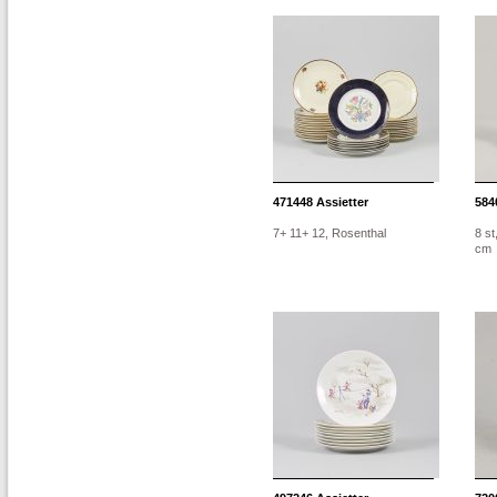
471448
Assietter
584
7+ 11+ 12, Rosenthal
8 st
cm