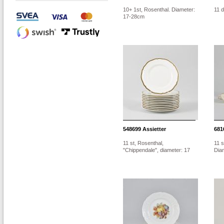
10+ 1st, Rosenthal. Diameter:
11 d
17-28cm
548699
Assietter
681
11 st, Rosenthal,
11 s
"Chippendale", diameter: 17
Dia