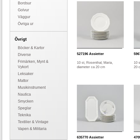
Bordsur
Golvur
Väggur
Övriga ur
Övrigt
Böcker & Kartor
527196
Assietter
596
Diverse
Frimärken, Mynt &
10 st, Rosenthal, Maria,
10 s
Vykort
diameter ca 20 cm
20 
Leksaker
Mattor
Musikinstrument
Nautica
Smycken
Speglar
Teknika
Textilier & Vintage
Vapen & Militaria
635770
Assietter
470