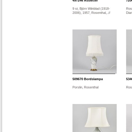
497246
Assietter
720
9 st, Björn Wiinblad (1918-
Rose
2006), 1957, Rosenthal,..//
Dia
509670
Bordslampa
534
Porslin, Rosenthal
Ros