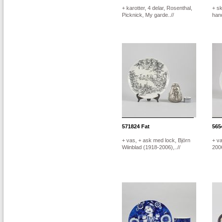
+ karotter, 4 delar, Rosenthal,
+ sk
Picknick, My garde..//
han
571824
Fat
565
+ vas, + ask med lock, Björn
+ va
Wiinblad (1918-2006),..//
200