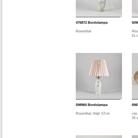
476872
Bordslampa
509
Rosenthal
Rose
61 
598960
Bordslampa
698
Rosenthal. Höjd: 57cm
vas 
35 c