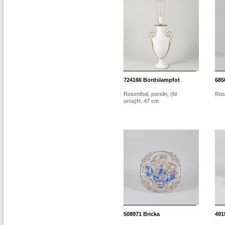
724166
Bordslampfot
685
Rosenthal, porslin, (fd
Ros
urna)H. 47 cm
508971
Bricka
491