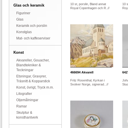
10 st, porslin, Bland annat
10 s
Glas och keramik
Royal Copenhagen och R..//
Roy
Figuriner
Glas
Keramik och porslin
Konstglas
Mat- och kaffeserviser
Konst
Akvareller, Gouacher,
Blandtekniker &
Teckningar
466694
Akvarell
642
Etsningar, Gravyrer,
Fritz Rosenthal, Kyrkan i
Joh
Träsnitt & Kopparstick
Svolver Norge, signerad...//
Stu
Konst, övrigt, Tryck m.m.
Litografier
Oljemålningar
Ramar
Skulptur &
konsthantverk