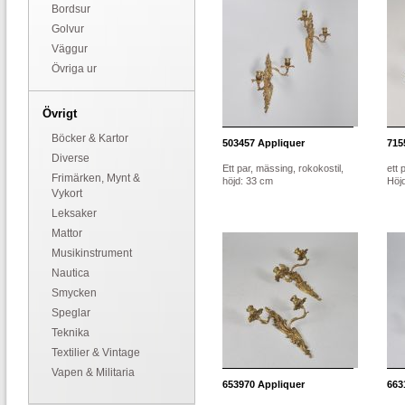
Bordsur
Golvur
Väggur
Övriga ur
Övrigt
Böcker & Kartor
503457
Appliquer
715
Diverse
Ett par, mässing, rokokostil,
ett 
Frimärken, Mynt &
höjd: 33 cm
Höjd
Vykort
Leksaker
Mattor
Musikinstrument
Nautica
Smycken
Speglar
Teknika
Textilier & Vintage
Vapen & Militaria
653970
Appliquer
663