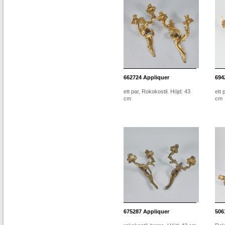
662724
Appliquer
694
ett par, Rokokostil. Höjd: 43
ett 
cm
cm
675287
Appliquer
506