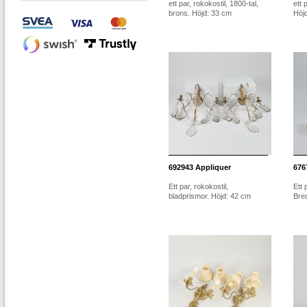
ett par, rokokostil, 1800-tal,
ett 
brons. Höjd: 33 cm
Höjd
692943
Appliquer
676
Ett par, rokokostil,
Ett 
bladprismor. Höjd: 42 cm
Bred