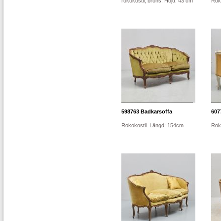
rokokostil, brons. Höjd: 43 cm
Roko
598763
Badkarsoffa
607
Rokokostil. Längd: 154cm
Rok