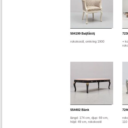
504199
Baljfåtölj
723
rokokostil, omkring 1900
+ ko
roko
554402
Bänk
724
längd: 174 cm, djup: 69 cm,
roko
höjd: 49 cm, rokokostil
110