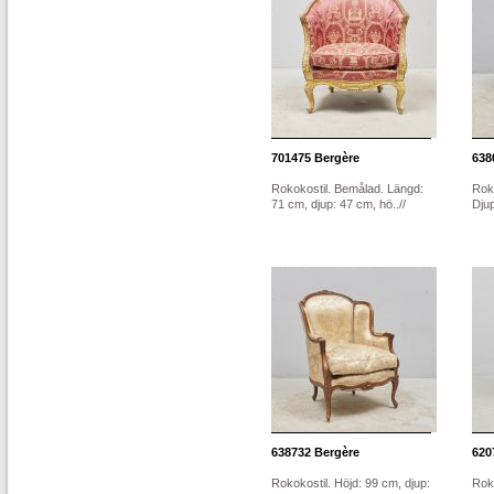
701475
Bergère
638
Rokokostil. Bemålad. Längd:
Roko
71 cm, djup: 47 cm, hö..//
Dju
638732
Bergère
620
Rokokostil. Höjd: 99 cm, djup:
Rok