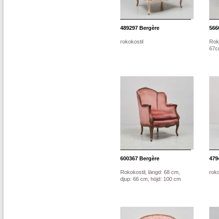
489297
Bergère
566
rokokostil
Roko
67cm
600367
Bergère
479
Rokokostil, längd: 68 cm,
roko
djup: 66 cm, höjd: 100 cm