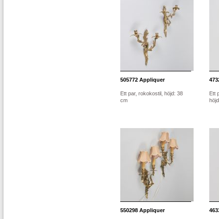
505772
Appliquer
473
Ett par, rokokostil, höjd: 38
Ett 
cm
höj
550298
Appliquer
463