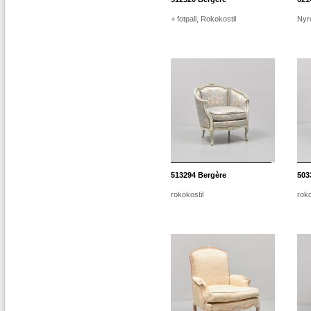
+ fotpall, Rokokostil
Nyr
513294
Bergère
503
rokokostil
roko