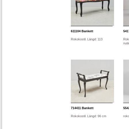
611104
Bankett
541
Rokokostil. Längd: 113
Rok
nuti
714411
Bankett
554
Rokokostil. Längd: 96 cm
roko