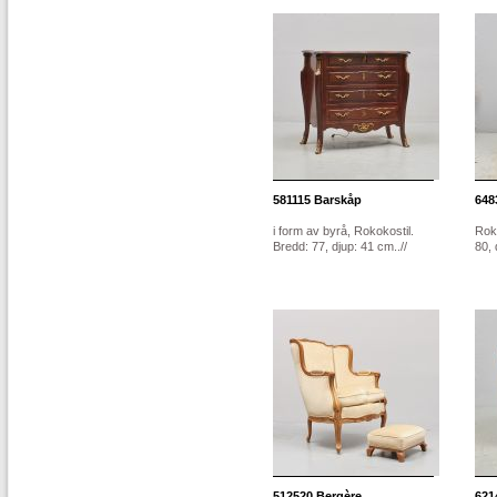
581115
Barskåp
648
i form av byrå, Rokokostil.
Roko
Bredd: 77, djup: 41 cm..//
80, 
512520
Bergère
621