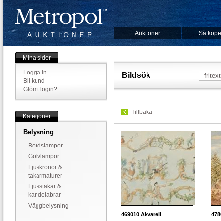
Auktioner
Så köpe
Mina sidor
Logga in
Bildsök
Bli kund
Glömt login?
Tillbaka
Kategorier
Belysning
Bordslampor
Golvlampor
Ljuskronor &
takarmaturer
Ljusstakar &
kandelabrar
Väggbelysning
469010
Akvarell
478