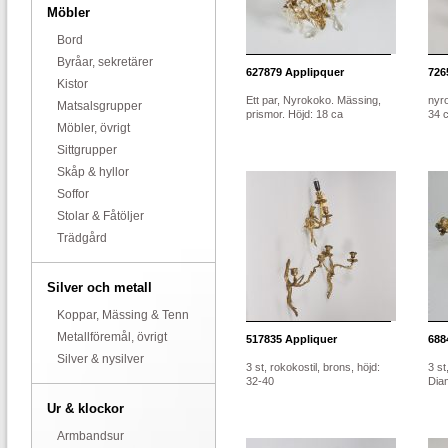
Möbler
Bord
Byråar, sekretärer
627879
Applipquer
726
Kistor
Ett par, Nyrokoko. Mässing,
nyr
Matsalsgrupper
prismor. Höjd: 18 ca
34 
Möbler, övrigt
Sittgrupper
Skåp & hyllor
Soffor
Stolar & Fåtöljer
Trädgård
Silver och metall
Koppar, Mässing & Tenn
Metallföremål, övrigt
517835
Appliquer
688
Silver & nysilver
3 st, rokokostil, brons, höjd:
3 st
32-40
Diam
Ur & klockor
Armbandsur