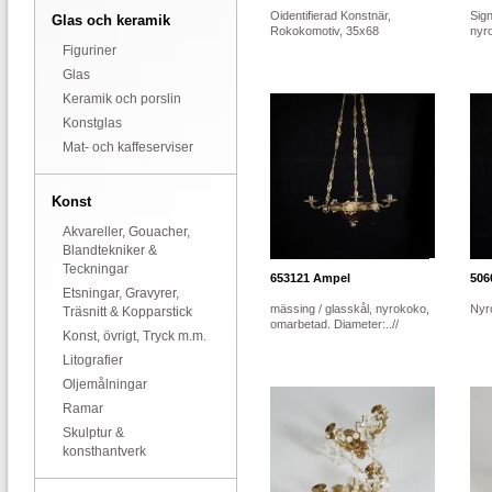
Oidentifierad Konstnär,
Sign
Glas och keramik
Rokokomotiv, 35x68
nyro
Figuriner
Glas
Keramik och porslin
Konstglas
Mat- och kaffeserviser
Konst
Akvareller, Gouacher,
Blandtekniker &
Teckningar
653121
Ampel
506
Etsningar, Gravyrer,
mässing / glasskål, nyrokoko,
Nyr
Träsnitt & Kopparstick
omarbetad. Diameter:..//
Konst, övrigt, Tryck m.m.
Litografier
Oljemålningar
Ramar
Skulptur &
konsthantverk