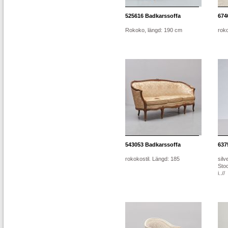
525616
Badkarssoffa
674
Rokoko, längd: 190 cm
roko
543053
Badkarssoffa
637
rokokostil. Längd: 185
silv
Sto
i..//