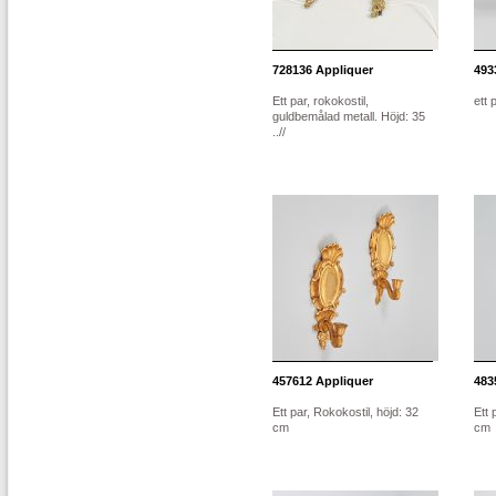
728136
Appliquer
493
Ett par, rokokostil,
ett 
guldbemålad metall. Höjd: 35
..//
457612
Appliquer
483
Ett par, Rokokostil, höjd: 32
Ett 
cm
cm