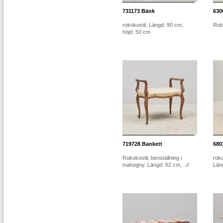
731173
Bänk
630
rokokostil. Längd: 90 cm,
Rok
höjd: 50 cm
719728
Bankett
680
Rokokostil, benställning i
roko
mahogny. Längd: 62 cm, ..//
Län