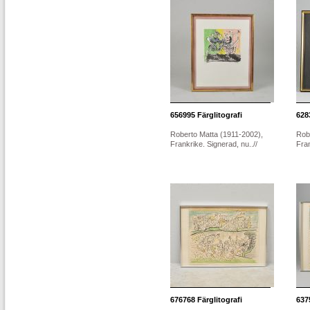
656995
Färglitografi
628
Roberto Matta (1911-2002),
Rob
Frankrike. Signerad, nu..//
Fran
676768
Färglitografi
637