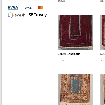
120x80
84x
519004
Bönematta
564
87x145
90x