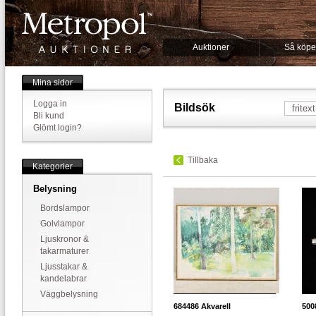
Auktioner
Så köpe
Mina sidor
Logga in
Bildsök
Bli kund
Glömt login?
Tillbaka
Kategorier
Belysning
Bordslampor
Golvlampor
Ljuskronor &
takarmaturer
Ljusstakar &
kandelabrar
Väggbelysning
684486
Akvarell
500