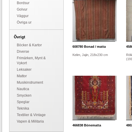
Bordsur
Golvur
Väggur
Övriga ur
Övrigt
Böcker & Kartor
608780
Bonad / matta
458
Diverse
Kelim, Jajin, 218x230 cm
Röll
Frimärken, Mynt &
(191
Vykort
Leksaker
Mattor
Musikinstrument
Nautica
Smycken
Speglar
Teknika
Textilier & Vintage
Vapen & Militaria
466838
Bönematta
480