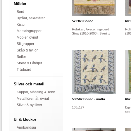
Möbler
Bord
Byråar, sekretärer
572363
Bonad
608
Kistor
Röllakan, Axeco, Ingegerd
Röll
Matsalsgrupper
Silow (1916-2005), Sveri..//
(191
Möbler, övrigt
Sittgrupper
Skåp & hyllor
Soffor
Stolar & Fåtöljer
Trädgård
Silver och metall
Koppar, Mässing & Tenn
Metallföremål, övrigt
530502
Bonad / matta
667
Silver & nysilver
105x177
Egy
cm
Ur & klockor
Armbandsur