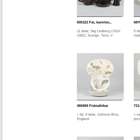
605322
Fat, karotter,..
687
11 delar, Stig Lindberg (1916-
9 de
1982), Sverige. Term..//
matt
466969
Fisktallrikar
721
+ fat, 9 delar, Johnson Bros,
+ se
England
pors