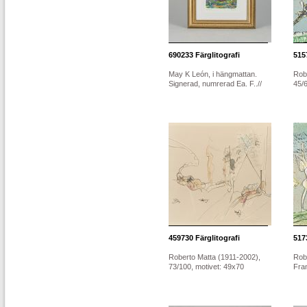
690233
Färglitografi
515
May K León, i hängmattan.
Rob
Signerad, numrerad Ea. F..//
45/6
459730
Färglitografi
517
Roberto Matta (1911-2002),
Rob
73/100, motivet: 49x70
Fran