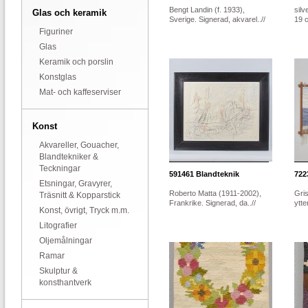
Bengt Landin (f. 1933),
silv
Glas och keramik
Sverige. Signerad, akvarel..//
19 
Figuriner
Glas
Keramik och porslin
Konstglas
Mat- och kaffeserviser
Konst
Akvareller, Gouacher,
Blandtekniker &
Teckningar
591461
Blandteknik
722
Etsningar, Gravyrer,
Roberto Matta (1911-2002),
Gri
Träsnitt & Kopparstick
Frankrike. Signerad, da..//
ytte
Konst, övrigt, Tryck m.m.
Litografier
Oljemålningar
Ramar
Skulptur &
konsthantverk