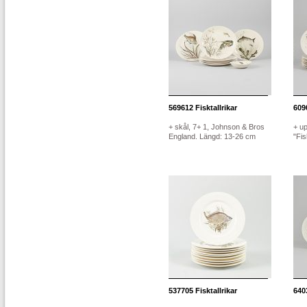
569612
Fisktallrikar
609
+ skål, 7+ 1, Johnson & Bros
+ up
England. Längd: 13-26 cm
"Fis
537705
Fisktallrikar
640