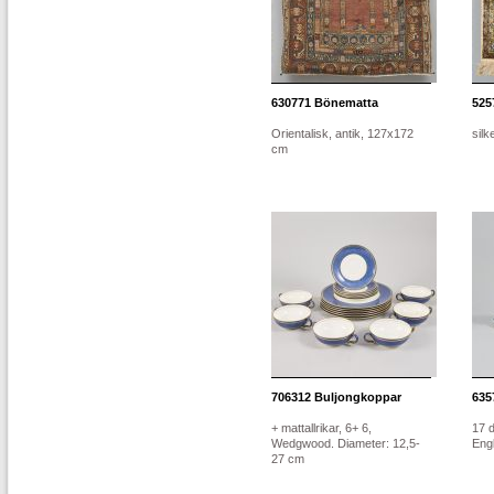
630771
Bönematta
525
Orientalisk, antik, 127x172
silk
cm
706312
Buljongkoppar
635
+ mattallrikar, 6+ 6,
17 d
Wedgwood. Diameter: 12,5-
Engl
27 cm