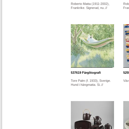
Roberto Matta (1911-2002),
Rob
Frankrike. Signerad, nu..//
Fran
537619
Färglitografi
525
Tore Palm (f. 1933), Sverige.
Väv
Hund i hängmatta. Si..//