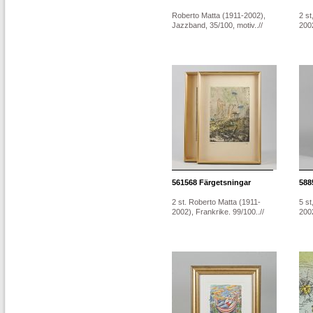
Roberto Matta (1911-2002),
2 st
Jazzband, 35/100, motiv..//
2002
561568
Färgetsningar
588
2 st. Roberto Matta (1911-
5 st
2002), Frankrike. 99/100..//
2002