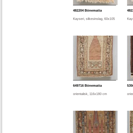
482204
Bönematta
482
Kayseri, silkesinslag, 60x105
Kays
649716
Bönematta
535
orientalisk, 116x180 cm
orie