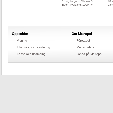
10 st, flintgods, Villeroy &
10 s
Boch, Tyskland, 1900-..//
Län
Öppettider
Om Metropol
Visning
Företaget
Inlämning och värdering
Medarbetare
Kassa och utlämning
Jobba på Metropol