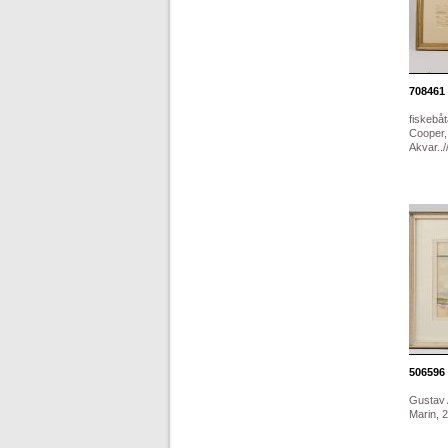
708461
fiskebåt
Cooper,
Akvar../
506596
Gustav 
Marin, 