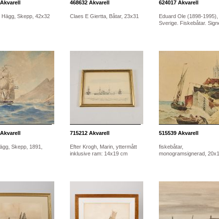
Akvarell
468632
Akvarell
624017
Akvarell
r Hägg, Skepp, 42x32
Claes E Giertta, Båtar, 23x31
Eduard Ole (1898-1995),
Sverige. Fiskebåtar. Signe
Akvarell
715212
Akvarell
515539
Akvarell
ägg, Skepp, 1891,
Efter Krogh, Marin, yttermått
fiskebåtar,
inklusive ram: 14x19 cm
monogramsignerad, 20x