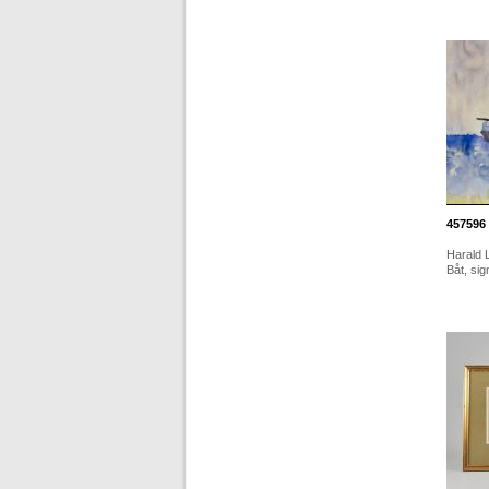
457596
Harald 
Båt, si