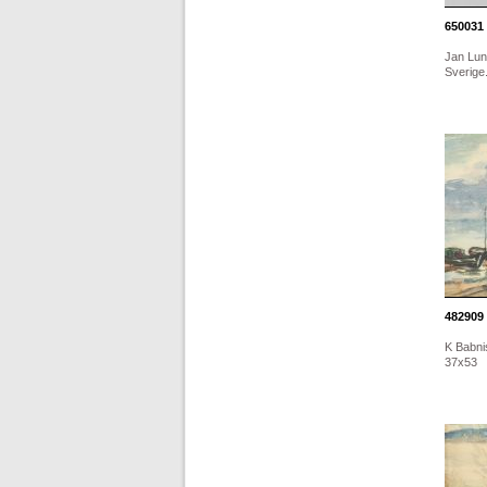
650031
Jan Lund
Sverige.
482909
K Babnis
37x53