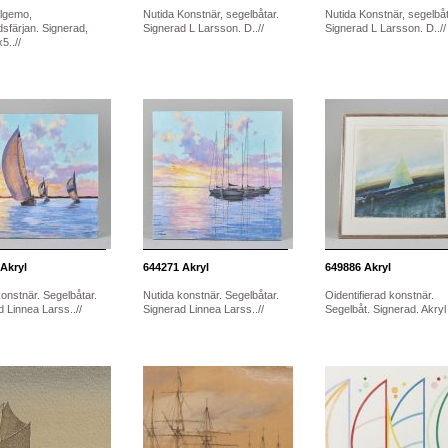
lgemo,
Nutida Konstnär, segelbåtar.
Nutida Konstnär, segelbåt
sfärjan. Signerad,
Signerad L Larsson. D..//
Signerad L Larsson. D..//
5..//
Akryl
644271
Akryl
649886
Akryl
onstnär. Segelbåtar.
Nutida konstnär. Segelbåtar.
Oidentifierad konstnär.
 Linnea Larss..//
Signerad Linnea Larss..//
Segelbåt. Signerad. Akryl .