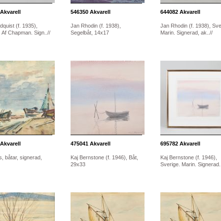
Akvarell
546350
Akvarell
644082
Akvarell
quist (f. 1935),
Jan Rhodin (f. 1938),
Jan Rhodin (f. 1938), Sve
 Af Chapman. Sign..//
Segelbåt, 14x17
Marin. Signerad, ak..//
Akvarell
475041
Akvarell
695782
Akvarell
, båtar, signerad,
Kaj Bernstone (f. 1946), Båt,
Kaj Bernstone (f. 1946),
29x33
Sverige. Marin. Signerad..