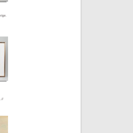
rige.
.//