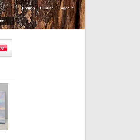
English
Bli kund
Logga in
-->
ider
ng