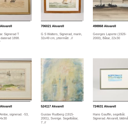
Akvarell
706021
Akvarell
498868
Akvarell
ar. Signerad T
G S Walters, Signerad, marin,
Georges Laporte (1926-
 daterad 1898.
32x49 cm, yttermått ..//
2000), Båtar, 22x30
/
Akvarell
524117
Akvarell
724631
Akvarell
Ambe, signerad. -53,
Gustav Rudberg (1915-
Hans Gauffin, segelbåt.
24x30
2001), Sverige. Segelbåtar,
Signerad. Akvarell, bildmå.
7..//