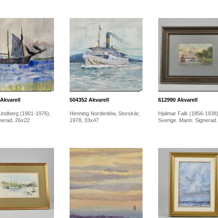
Akvarell
504352
Akvarell
612990
Akvarell
Lindberg (1901-1976),
Henning Nordenlöw, Storskär,
Hjalmar Falk (1856-1938)
gnerad, 26x22
1978, 33x47
Sverige. Marin. Signerad..