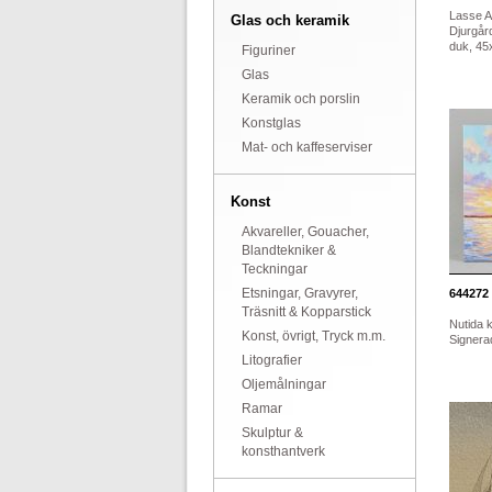
Lasse A
Glas och keramik
Djurgård
duk, 45x
Figuriner
Glas
Keramik och porslin
Konstglas
Mat- och kaffeserviser
Konst
Akvareller, Gouacher,
Blandtekniker &
Teckningar
Etsningar, Gravyrer,
644272
Träsnitt & Kopparstick
Nutida k
Konst, övrigt, Tryck m.m.
Signerad
Litografier
Oljemålningar
Ramar
Skulptur &
konsthantverk