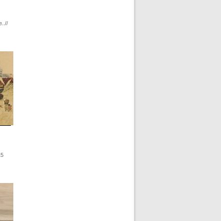
..//
15