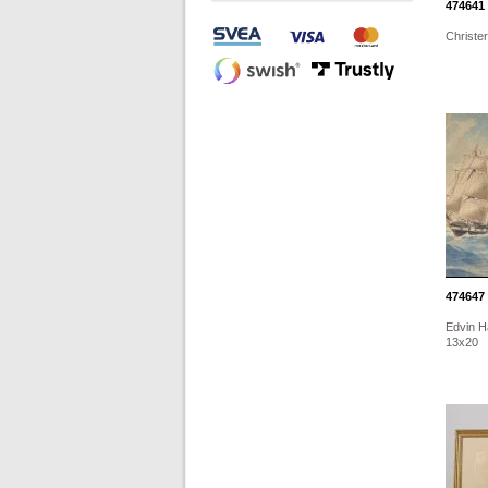
474641
Christe
474647
Edvin H
13x20