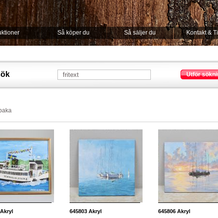
ktioner
Så köper du
Så säljer du
Kontakt & T
sök
Utför sökni
lbaka
Akryl
645803
Akryl
645806
Akryl