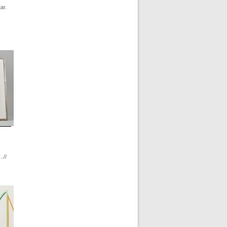
ar.
.//