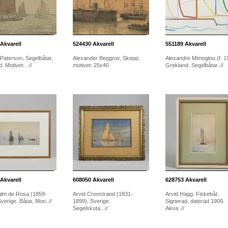
Akvarell
524430
Akvarell
551189
Akvarell
 Paterson, Segelbåtar,
Alexander Beggrov, Skepp,
Alexandre Mimoglou (f. 1
. Motivet: ..//
motivet: 25x40
Grekland. Segelbåtar..//
Akvarell
608050
Akvarell
628753
Akvarell
lm de Rosa (1859-
Arvid Cronstrand (1831-
Arvid Hägg. Fiskebåt.
verige. Båtar, Mon..//
1899), Sverige.
Signerad, daterad 1909.
Segelskuta...//
Akva..//