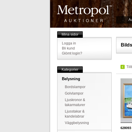
Au
Mina sidor
Logga in
Bild
Bli kund
Glömt login?
Til
Kategorier
Belysning
Bordslampor
Golvlampor
Ljuskronor &
takarmaturer
Ljusstakar &
kandelabrar
Väggbelysning
628093