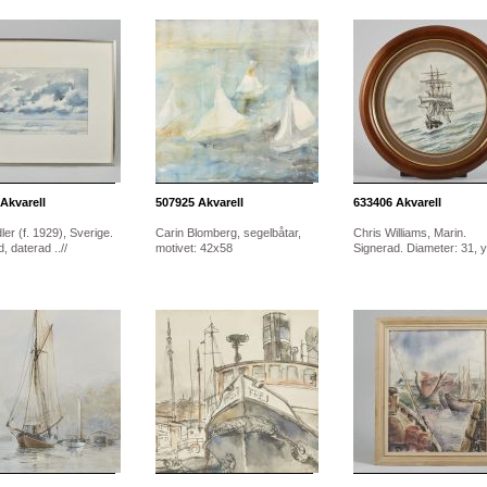
Akvarell
507925
Akvarell
633406
Akvarell
ler (f. 1929), Sverige.
Carin Blomberg, segelbåtar,
Chris Williams, Marin.
, daterad ..//
motivet: 42x58
Signerad. Diameter: 31, ytt