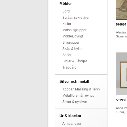
Möbler
Bord
Byråar, sekretärer
Kistor
576054
Matsalsgrupper
Alastair
Möbler, övrigt
Signerad
Sittgrupper
Skåp & hyllor
Soffor
Stolar & Fåtöljer
Trädgård
Silver och metall
Koppar, Mässing & Tenn
Metallföremål, övrigt
591936
Silver & nysilver
Anna Pa
1924), S
Ur & klockor
Armbandsur