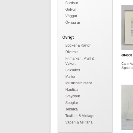
Bordsur
Golvur
Väggur
Övriga ur
Övrigt
Böcker & Kartor
Diverse
684608
Frimärken, Mynt &
Vykort
Carin Ad
Signerad
Leksaker
Mattor
Musikinstrument
Nautica
Smycken
Speglar
Teknika
Textilier & Vintage
Vapen & Militaria