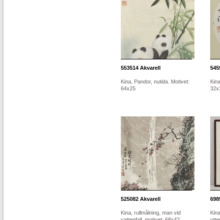
553514
Akvarell
545
Kina, Pandor, nutida. Motivet:
Kina
64x25
32x
525082
Akvarell
698
Kina, rullmålning, man vid
Kin
vattenfall, motivet: 68x42
ytte