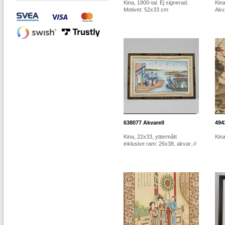
Kina, 1900-tal. Ej signerad.
Kina
Motivet: 52x33 cm
Akva
638077
Akvarell
494
Kina, 22x33, yttermått
Kin
inklusive ram: 26x38, akvar..//