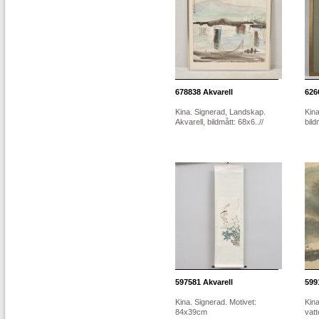
678838
Akvarell
626
Kina. Signerad, Landskap.
Kina
Akvarell, bildmått: 68x6..//
bild
597581
Akvarell
599
Kina. Signerad. Motivet:
Kina
84x39cm
vatt