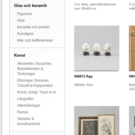
2 st, Kina, yttermått inklusive
5 st
Glas och keramik
ram: 85x63 cm
måt
Figuriner
Glas
Keramik och porslin
Konstglas
Mat- och kaffeserviser
Konst
Akvareller, Gouacher,
Blandtekniker &
Teckningar
506873
Ägg
590
Etsningar, Gravyrer,
Målade, Kina
Kine
Träsnitt & Kopparstick
1913
Konst, övrigt, Tryck m.m.
Litografier
Oljemålningar
Ramar
Skulptur &
konsthantverk