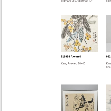
bildmått: 9x9, yttermått i..//
sig
518988
Akvarell
662
Kina, Frukter, 70x40
Kina
87x3