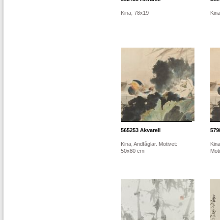
Kina, 78x19
Kin
565253
Akvarell
579
Kina, Andfåglar. Motivet:
Kina
50x80 cm
Mot