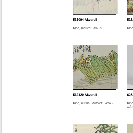
531094
Akvarell
515
Kina, motivet: 39x29
Kina
562120
Akvarell
628
Kina, nutida. Motivet: 34x45
Kina
mått