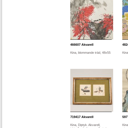
466607
Akvarell
482
Kina, blommande träd, 48x55
Kina
719417
Akvarell
597
Kina, Diptyk. Akvarell,
Kina