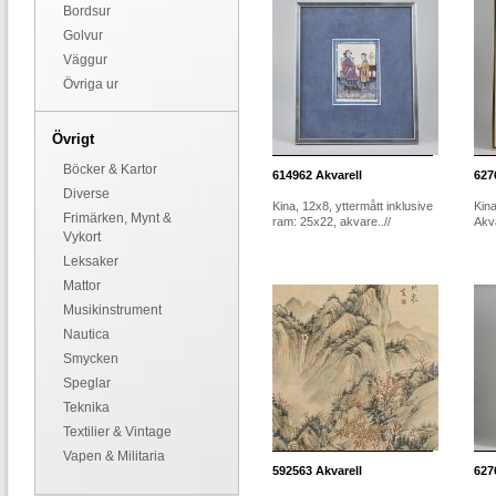
Bordsur
Golvur
Väggur
Övriga ur
Övrigt
Böcker & Kartor
614962
Akvarell
627
Diverse
Kina, 12x8, yttermått inklusive
Kina
Frimärken, Mynt &
ram: 25x22, akvare..//
Akva
Vykort
Leksaker
Mattor
Musikinstrument
Nautica
Smycken
Speglar
Teknika
Textilier & Vintage
Vapen & Militaria
592563
Akvarell
627