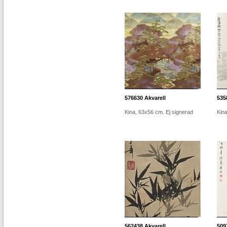
576630
Akvarell
535
Kina, 63x56 cm. Ej signerad
Kin
562438
Akvarell
509