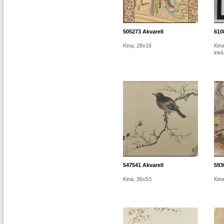
505273
Akvarell
610
Kina, 28x16
Kina
inkl
547541
Akvarell
593
Kina, 36x53
Kin