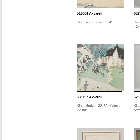
516004
Akvarell
632
Kina, vintermotiv, 55x41
Kina
49x3
538757
Akvarell
629
Kina. Motivet: 32x32, Kvinna
Kina
vid hus
bamb