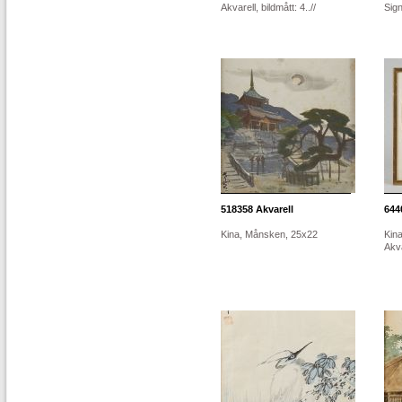
Akvarell, bildmått: 4..//
Sign
518358
Akvarell
644
Kina, Månsken, 25x22
Kin
Akva