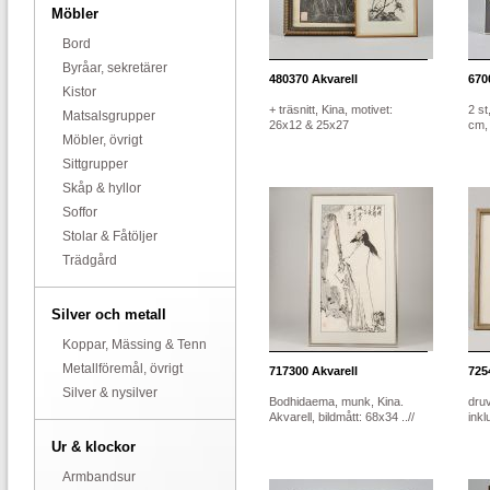
Möbler
Bord
Byråar, sekretärer
480370
Akvarell
670
Kistor
+ träsnitt, Kina, motivet:
2 st
Matsalsgrupper
26x12 & 25x27
cm, 
Möbler, övrigt
Sittgrupper
Skåp & hyllor
Soffor
Stolar & Fåtöljer
Trädgård
Silver och metall
Koppar, Mässing & Tenn
Metallföremål, övrigt
717300
Akvarell
725
Silver & nysilver
Bodhidaema, munk, Kina.
druv
Akvarell, bildmått: 68x34 ..//
inkl
Ur & klockor
Armbandsur