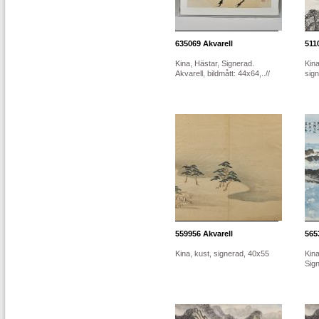
635069
Akvarell
511
Kina, Hästar, Signerad.
Kin
Akvarell, bildmått: 44x64,..//
sig
559956
Akvarell
565
Kina, kust, signerad, 40x55
Kina
Sig