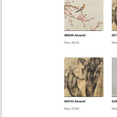
485040
Akvarell
507
Kina, 46x32
Kin
504743
Akvarell
619
Kina, 47x40
Kin