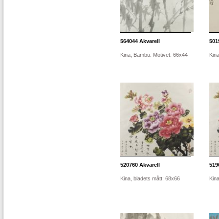
564044
Akvarell
501
Kina, Bambu. Motivet: 66x44
Kina
520760
Akvarell
519
Kina, bladets mått: 68x66
Kina