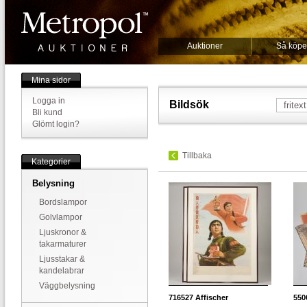
Auktioner
Så köpe
Mina sidor
Logga in
Bildsök
Bli kund
Glömt login?
Tillbaka
Kategorier
Belysning
Bordslampor
Golvlampor
Ljuskronor &
takarmaturer
Ljusstakar &
kandelabrar
Väggbelysning
716527
Affischer
550