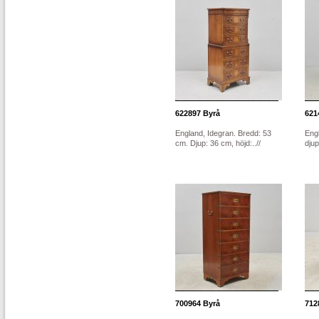
622897
Byrå
621
England, Idegran. Bredd: 53
Engl
cm. Djup: 36 cm, höjd:..//
djup
700964
Byrå
712