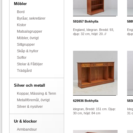
Möbler
Bord
Byråar, sekretärer
591657
Bokhylla
588
Kistor
England, Idegran. Bredd: 93,
Engl
Matsalsgrupper
djup: 32 cm, höjd: 20..//
djup
Möbler, övrigt
Sittgrupper
Skåp & hyllor
Soffor
Stolar & Fåtöljer
Trädgård
Silver och metall
Koppar, Mässing & Tenn
Metallföremål, övrigt
629936
Bokhylla
583
Silver & nysilver
idegran, Bredd: 151 cm. Djup:
Ideg
30 cm, höjd: 84 cm
31 
Ur & klockor
Armbandsur