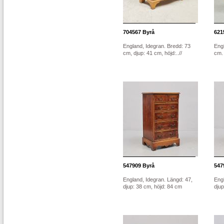
704567
Byrå
621
England, Idegran. Bredd: 73
Engl
cm, djup: 41 cm, höjd:..//
cm. 
547909
Byrå
547
England, Idegran. Längd: 47,
Engl
djup: 38 cm, höjd: 84 cm
djup