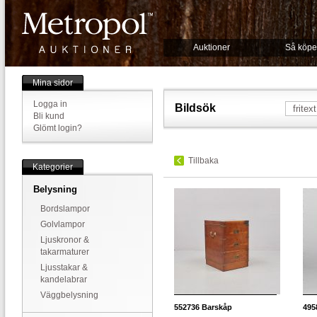
Auktioner
Så köpe
Mina sidor
Logga in
Bildsök
Bli kund
Glömt login?
Tillbaka
Kategorier
Belysning
Bordslampor
Golvlampor
Ljuskronor &
takarmaturer
Ljusstakar &
kandelabrar
Väggbelysning
552736
Barskåp
495