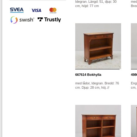
Idegran. Längd: 51, djup: 30
med 
cm, höjd: 77 cm
Bred
667614
Bokhylla
498
med lådor, Idegran. Bredd: 76
Engl
cm. Djup: 28 cm, höj..//
cm, 