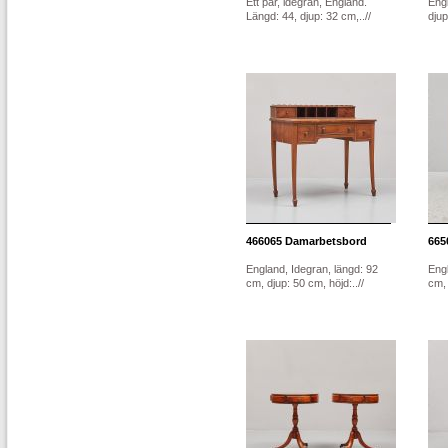
Ett par, idegran, England.
Engl
Längd: 44, djup: 32 cm,..//
djup
466065
Damarbetsbord
665
England, Idegran, längd: 92
Engl
cm, djup: 50 cm, höjd:..//
cm, 