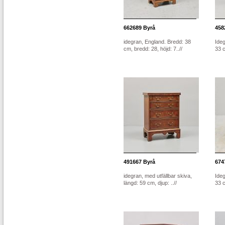
662689
Byrå
458
idegran, England. Bredd: 38
Ideg
cm, bredd: 28, höjd: 7..//
33 
491667
Byrå
674
idegran, med utfällbar skiva,
Ideg
längd: 59 cm, djup: ..//
33 