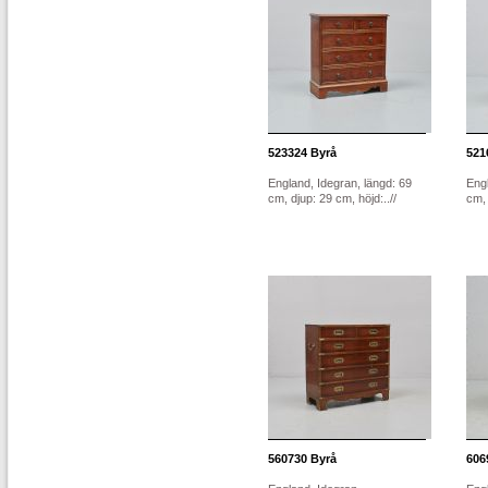
523324
Byrå
521
England, Idegran, längd: 69
Engl
cm, djup: 29 cm, höjd:..//
cm, 
560730
Byrå
606