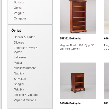
Bordsur
Golvur
Väggur
Övriga ur
Övrigt
Böcker & Kartor
552331
Bokhylla
696
Diverse
idegran. Bredd: 103. Djup: 36
Ideg
Frimärken, Mynt &
cm, höjd: 189 cm
30 
Vykort
Leksaker
Mattor
Musikinstrument
Nautica
Smycken
Speglar
Teknika
Textilier & Vintage
Vapen & Militaria
543998
Bokhylla
592