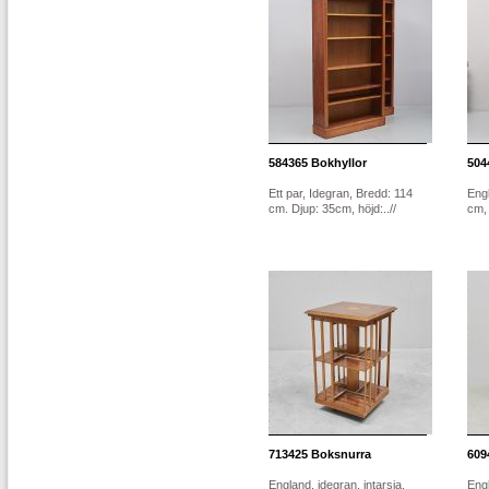
584365
Bokhyllor
504
Ett par, Idegran, Bredd: 114
Engl
cm. Djup: 35cm, höjd:..//
cm, 
713425
Boksnurra
609
England, idegran, intarsia.
Engl