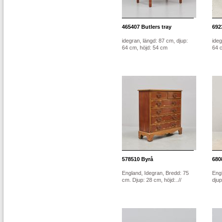
465407
Butlers tray
692
idegran, längd: 87 cm, djup:
ideg
64 cm, höjd: 54 cm
64 
578510
Byrå
680
England, Idegran, Bredd: 75
Engl
cm. Djup: 28 cm, höjd:..//
djup