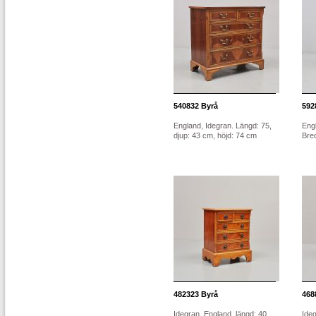
540832
Byrå
592
England, Idegran. Längd: 75,
Engl
djup: 43 cm, höjd: 74 cm
Bred
482323
Byrå
468
Idegran, England, längd: 40
Ideg