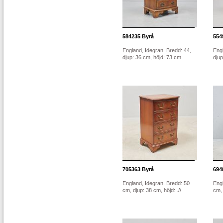
584235
Byrå
554
England, Idegran. Bredd: 44,
Engl
djup: 36 cm, höjd: 73 cm
djup
705363
Byrå
694
England, Idegran. Bredd: 50
Engl
cm, djup: 38 cm, höjd:..//
cm, 