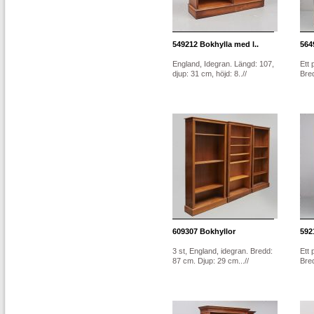
549212
Bokhylla med l..
564
England, Idegran. Längd: 107,
Ett 
djup: 31 cm, höjd: 8..//
Bred
609307
Bokhyllor
592
3 st, England, idegran. Bredd:
Ett 
87 cm. Djup: 29 cm...//
Bred