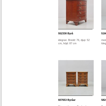
552330
Byrå
516
idegran. Bredd: 76, djup: 52
med
cm, höjd: 87 cm
Ideg
607653
Byråar
582