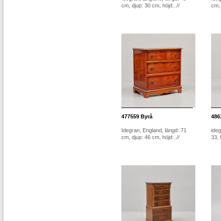
cm, djup: 30 cm, höjd:..//
cm, 
477559
Byrå
486
Idegran, England, längd: 71
ideg
cm, djup: 46 cm, höjd:..//
33, 