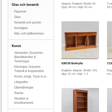
Idegran, England. Bredd: 40.
3 se
Glas och keramik
Djup: 46 cm. Höjd: 62 cm
93 c
Figuriner
Glas
Keramik och porslin
Konstglas
Mat- och kaffeserviser
Konst
Akvareller, Gouacher,
Blandtekniker &
Teckningar
638726
Bokhylla
713
Etsningar, Gravyrer,
England, Idegran. Bredd: 153,
Engl
Träsnitt & Kopparstick
djup: 31 cm, höjd: 7..//
cm, 
Konst, övrigt, Tryck m.m.
Litografier
Oljemålningar
Ramar
Skulptur &
konsthantverk