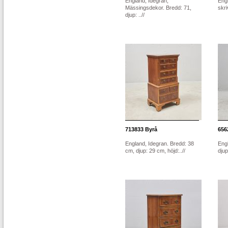
England, Idegran,
Eng
Mässingsdekor. Bredd: 71,
skri
djup: ..//
713833
Byrå
656
England, Idegran. Bredd: 38
Engl
cm, djup: 29 cm, höjd:..//
djup