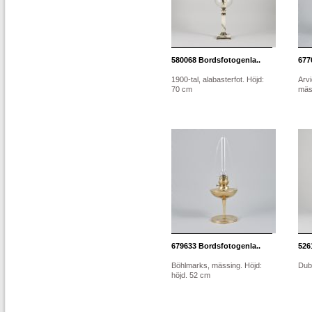
580068
Bordsfotogenla..
677
1900-tal, alabasterfot. Höjd:
Arv
70 cm
mäs
679633
Bordsfotogenla..
526
Böhlmarks, mässing. Höjd:
Dub
höjd. 52 cm