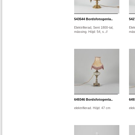
543544
Bordsfotogenla..
542
Elektrifierad, Sent 1800-tal,
Elek
mässing. Höjd: 54, s..//
mäss
649346
Bordsfotogenla..
649
elektrifierad. Höjd: 47 cm
elek