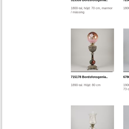
515359
Bordsfotogenla..
725
1800-tal, höjd: 70 cm, marmor
1800
/ mässing
715178
Bordsfotogenla..
678
1890-tal. Höjd: 80 cm
1900
73 