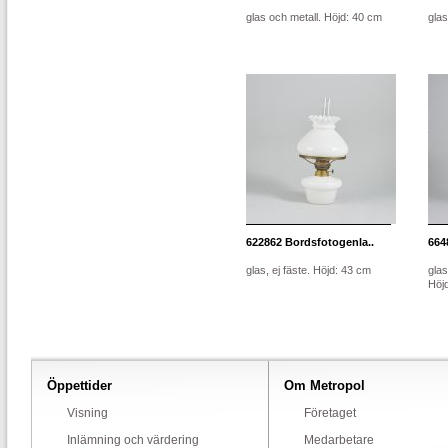
glas och metall. Höjd: 40 cm
glas
622862
Bordsfotogenla..
664
glas, ej fäste. Höjd: 43 cm
glas
Höj
Öppettider
Om Metropol
Visning
Företaget
Inlämning och värdering
Medarbetare