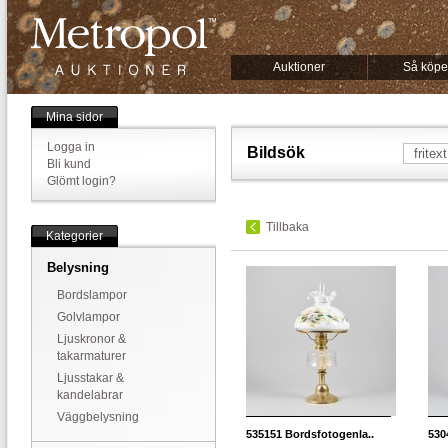
Auktioner
Så köpe
Mina sidor
Logga in
Bildsök
Bli kund
Glömt login?
Tillbaka
Kategorier
Belysning
Bordslampor
Golvlampor
Ljuskronor &
takarmaturer
Ljusstakar &
kandelabrar
Väggbelysning
535151
Bordsfotogenla..
530