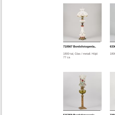
710567
Bordsfotogenla..
633
1800-tal, Glas / metall. Höjd:
1800
77 ca