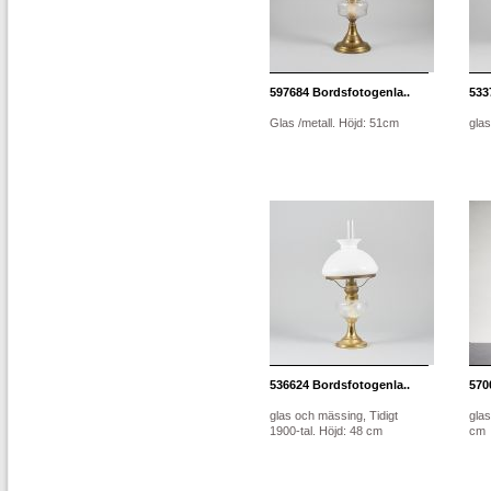
597684
Bordsfotogenla..
533
Glas /metall. Höjd: 51cm
gla
536624
Bordsfotogenla..
570
glas och mässing, Tidigt
gla
1900-tal. Höjd: 48 cm
cm