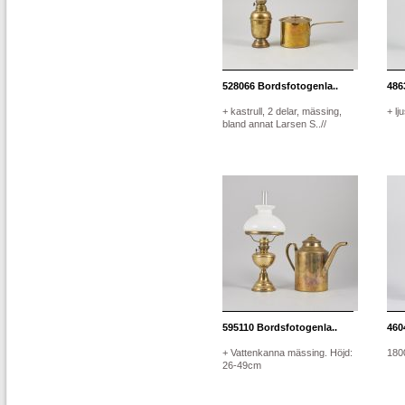
528066
Bordsfotogenla..
486
+ kastrull, 2 delar, mässing,
+ lj
bland annat Larsen S..//
595110
Bordsfotogenla..
460
+ Vattenkanna mässing. Höjd:
1800
26-49cm