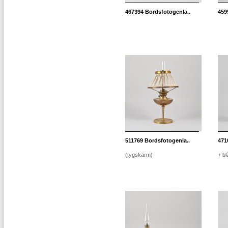
467394
Bordsfotogenla..
459
511769
Bordsfotogenla..
471
(tygskärm)
+ b