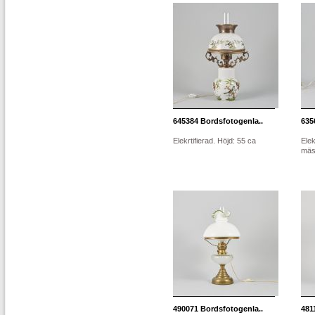
645384
Bordsfotogenla..
635
Elekrtifierad. Höjd: 55 ca
Elek
mäs
490071
Bordsfotogenla..
481