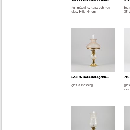
fot i mässing, kupa och hus i
fot,
glas, Höjd: 44 cm
35 
523875
Bordsfotogenla..
703
glas & mässing
glas
cm