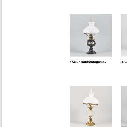
473197
Bordsfotogenla..
472