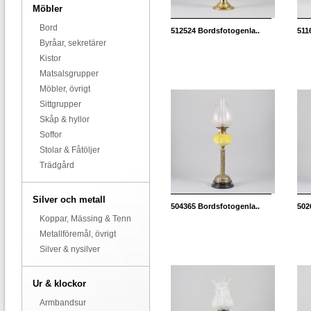
Möbler
Bord
512524
Bordsfotogenla..
511
Byråar, sekretärer
Kistor
Matsalsgrupper
Möbler, övrigt
Sittgrupper
Skåp & hyllor
Soffor
Stolar & Fåtöljer
Trädgård
Silver och metall
504365
Bordsfotogenla..
502
Koppar, Mässing & Tenn
Metallföremål, övrigt
Silver & nysilver
Ur & klockor
Armbandsur