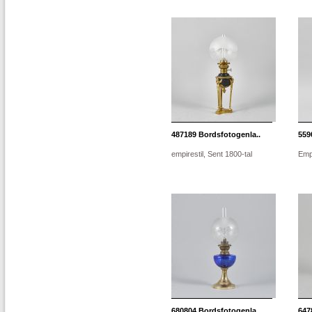
487189
Bordsfotogenla..
559
empirestil, Sent 1800-tal
Empi
680804
Bordsfotogenla..
647