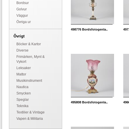
Bordsur
Golvur
Väggur
Övriga ur
498776
Bordsfotogenla..
497
Övrigt
Böcker & Kartor
Diverse
Frimärken, Mynt &
Vykort
Leksaker
Mattor
Musikinstrument
Nautica
Smycken
Speglar
495808
Bordsfotogenla..
496
Teknika
Textilier & Vintage
Vapen & Militaria