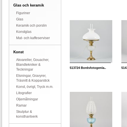
Glas och keramik
Figuriner
Glas
Keramik och porslin
Konstglas
Mat- och kaffeserviser
Konst
Akvareller, Gouacher,
Blandtekniker &
513724
Bordsfotogenla..
514
Teckningar
Etsningar, Gravyrer,
Träsnitt & Kopparstick
Konst, övrigt, Tryck m.m.
Litografier
Oljemålningar
Ramar
Skulptur &
konsthantverk