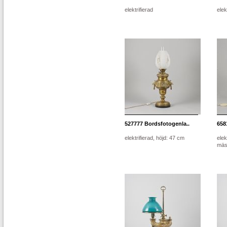
elektrifierad
elek
527777
Bordsfotogenla..
658
elektrifierad, höjd: 47 cm
elek
mäss