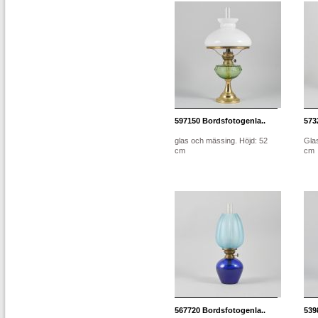
597150
Bordsfotogenla..
573
glas och mässing. Höjd: 52
Gla
cm
cm
567720
Bordsfotogenla..
539