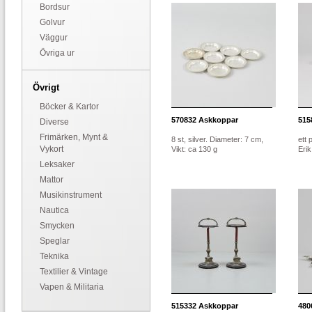
Bordsur
Golvur
Väggur
Övriga ur
Övrigt
Böcker & Kartor
570832
Askkoppar
515
Diverse
Frimärken, Mynt &
8 st, silver. Diameter: 7 cm,
ett 
Vykort
Vikt: ca 130 g
Erik
Leksaker
Mattor
Musikinstrument
Nautica
Smycken
Speglar
Teknika
Textilier & Vintage
Vapen & Militaria
515332
Askkoppar
480