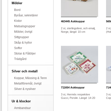
Möbler
Bord
Byråar, sekretärer
Kistor
463445
Askkoppar
565
Matsalsgrupper
2 st, sterlingsilver, och emalj,
2 s
Möbler, övrigt
Norge, längd: 10 cm
(Hol
Sittgrupper
Skåp & hyllor
Soffor
Stolar & Fåtöljer
Trädgård
Silver och metall
Koppar, Mässing & Tenn
Metallföremål, övrigt
711654
Askkoppar
714
Silver & nysilver
3 st, Hermès respektive
3 st
Gucci, Porslin. Längd: 14-20
Cope
Ur & klockor
Armbandsur