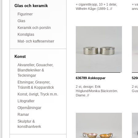
+ cigarettkopp, 10 + 1 delar,
+ va
Glas och keramik
Wilhelm Kåge (1889-1..//
anna
Figuriner
Glas
Keramik och porslin
Konstglas
Mat- och kaffeserviser
Konst
Akvareller, Gouacher,
Blandtekniker &
Teckningar
636789
Askkoppar
526
Etsningar, Gravyrer,
2 st, design: Erik
2 st
Träsnitt & Kopparstick
Höglund/Monika Bäckström.
Gust
Konst, övrigt, Tryck m.m.
Diame..//
Litografier
Oljemålningar
Ramar
Skulptur &
konsthantverk