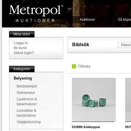
Auktioner
Så köpe
Mina sidor
Logga in
Bildsök
Bli kund
Glömt login?
Tillbaka
Kategorier
Belysning
Bordslampor
Golvlampor
Ljuskronor &
takarmaturer
Ljusstakar &
kandelabrar
Väggbelysning
510089
Askkoppar
557