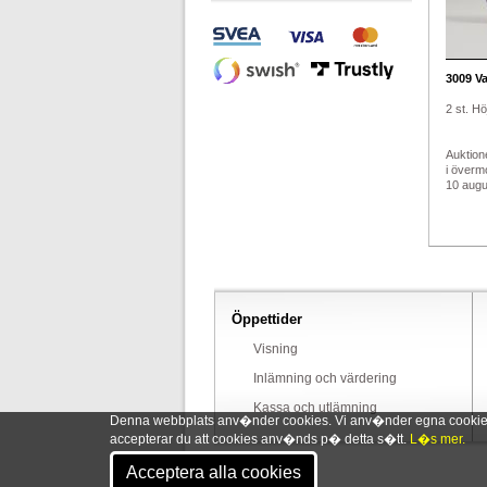
3009
Va
2 st. H
Auktion
i överm
10 augus
Öppettider
Visning
Inlämning och värdering
Kassa och utlämning
Denna webbplats anv�nder cookies. Vi anv�nder egna cookies o
accepterar du att cookies anv�nds p� detta s�tt.
L�s mer.
Acceptera alla cookies