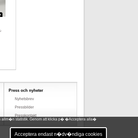
5-
Press och nyheter
Nyhetsbrev
Pressbilder
Presskontakt
 allm�n statistik. Genom att klicka p� �Acceptera alla�
Acceptera endast n�dv�ndiga cookies