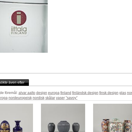
ökte även efter
de föremål:
alvar aalto
design
europa
finland
finländsk design
finsk design
glas
no
ropa
nordeuropeisk
nordisk
skålar
vaser
”savoy”