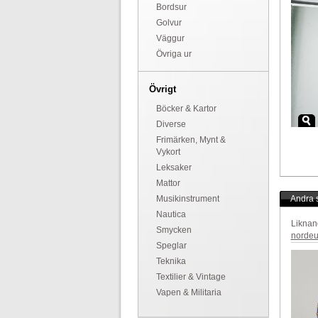
Bordsur
Golvur
Väggur
Övriga ur
Övrigt
Böcker & Kartor
Diverse
Frimärken, Mynt &
Vykort
Leksaker
Mattor
Musikinstrument
Andra s
Nautica
Liknan
Smycken
nordeu
Speglar
Teknika
Textilier & Vintage
Vapen & Militaria