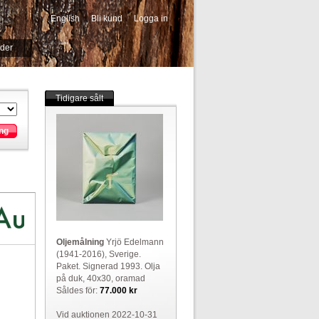
English
Bli kund
Logga in
-->
ider
Tidigare sålt
ng
Oljemålning
Yrjö Edelmann
(1941-2016), Sverige.
Paket. Signerad 1993. Olja
på duk, 40x30, oramad
Såldes för:
77.000 kr
Vid auktionen 2022-10-31