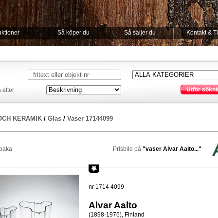
ktioner
Så köper du
Så säljer du
Kontakt & T
Utför sökni
 efter
OCH KERAMIK
/
Glas
/
Vaser 17144099
lbaka
Prisbild på
"vaser Alvar Aalto..."
nr 1714 4099
Alvar Aalto
(1898-1976), Finland