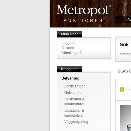
Au
Mina sidor
Logga in
Sök
Bli kund
Glömt login?
Sortera
Kategorier
GLAS 
Belysning
Bordslampor
Til
Golvlampor
Ljuskronor &
takarmaturer
Ljusstakar &
kandelabrar
Väggbelysning