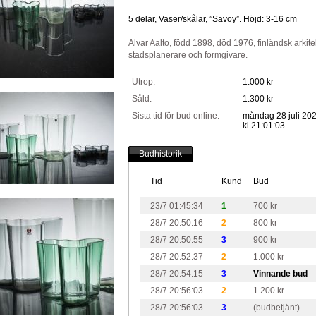
5 delar, Vaser/skålar, ”Savoy”. Höjd: 3-16 cm
Alvar Aalto, född 1898, död 1976, finländsk arkite
stadsplanerare och formgivare.
Utrop:
1.000 kr
Såld:
1.300 kr
Sista tid för bud online:
måndag 28 juli 20
kl 21:01:03
Budhistorik
Tid
Kund
Bud
23/7 01:45:34
1
700 kr
28/7 20:50:16
2
800 kr
28/7 20:50:55
3
900 kr
28/7 20:52:37
2
1.000 kr
28/7 20:54:15
3
Vinnande bud
28/7 20:56:03
2
1.200 kr
28/7 20:56:03
3
(budbetjänt)