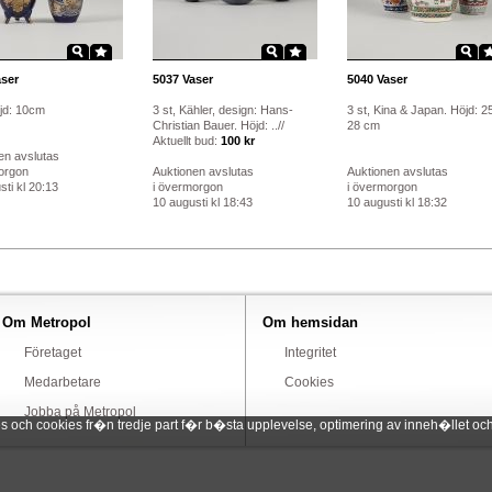
ser
5037
Vaser
5040
Vaser
öjd: 10cm
3 st, Kähler, design: Hans-
3 st, Kina & Japan. Höjd: 2
Christian Bauer. Höjd: ..//
28 cm
Aktuellt bud:
100 kr
en avslutas
orgon
Auktionen avslutas
Auktionen avslutas
ti kl 20:13
i övermorgon
i övermorgon
10 augusti kl 18:43
10 augusti kl 18:32
Om Metropol
Om hemsidan
Företaget
Integritet
Medarbetare
Cookies
Jobba på Metropol
ch cookies fr�n tredje part f�r b�sta upplevelse, optimering av inneh�llet och