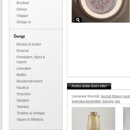
Bordsur
Golvur
Väggur
Övriga ur
Övrigt
Böcker & Kartor
Diverse
Frimärken, Mynt &
Vykort
Leksaker
Mattor
Musikinstrument
Andra sökte även efter
Nautica
Smycken
Liknande föremål:
berndt friberg
gust
Speglar
svenska keramiker
sverige
vas
Teknika
Textilier & Vintage
Vapen & Militaria