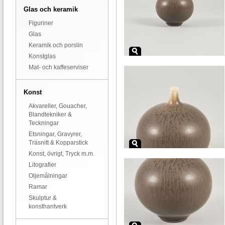
Glas och keramik
Figuriner
Glas
Keramik och porslin
Konstglas
Mat- och kaffeserviser
Konst
Akvareller, Gouacher,
Blandtekniker &
Teckningar
Etsningar, Gravyrer,
Träsnitt & Kopparstick
Konst, övrigt, Tryck m.m.
Litografier
Oljemålningar
Ramar
Skulptur &
konsthantverk