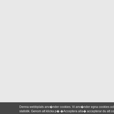
Denna webbplats anv�nder cookies. Vi anv�nder egna cookies och 
statistik. Genom att klicka p� �Acceptera alla� accepterar du att