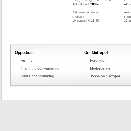
1990), Sverige. Rörstran..//
cm
Aktuellt bud:
300 kr
Aktue
Auktionen avslutas
Aukt
imorgon
imor
10 augusti kl 19:30
10 au
Öppettider
Om Metropol
Visning
Företaget
Inlämning och värdering
Medarbetare
Kassa och utlämning
Jobba på Metropol