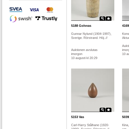
5188
Golvvas
4169
Gunnar Nylund (1904-1997),
Kons
Sverige. Rörstrand. Höj..//
Aktue
Aukt
Auktionen avslutas
imor
imorgon
10 au
10 augusti kl 20:29
5153
Vas
5039
Carl-Harry Stålhane (1920-
Kina,