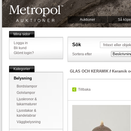
Auktioner
Så köpe
Mina sidor
Logga in
Sök
Bli kund
Glömt login?
Sortera efter
Kategorier
GLAS OCH KERAMIK
/
Keramik o
Belysning
Bordslampor
Tillbaka
Golvlampor
Ljuskronor &
takarmaturer
Ljusstakar &
kandelabrar
Väggbelysning